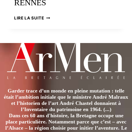
RENNES
« CELTIQUE
LIRE LA SUITE
? »
AUX
CHAMPS
LIBRES
À
RENNES
Garder trace d’un monde en pleine mutation : telle
était l’ambition initiale que le ministre André Malraux
et l’historien de l’art André Chastel donnaient à
l’Inventaire du patrimoine en 1964. (...)
Dans ces 60 ans d'histoire, la Bretagne occupe une
place particulière. Notamment parce que c’est – avec
l’Alsace – la région choisie pour initier l’aventure. Le