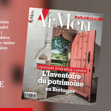
ition
André
.)
lière.
 initier
être
E