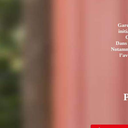
Gard
init
C
Dans 
Notamme
l’a