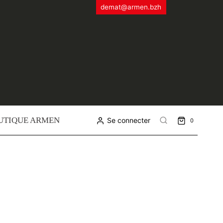
demat@armen.bzh
UTIQUE ARMEN
Se connecter
0