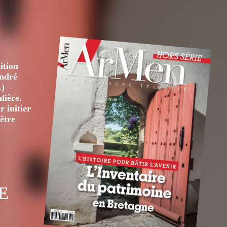
ition
André
.)
lière.
 initier
être
E