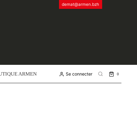
demat@armen.bzh
UTIQUE ARMEN
Se connecter
0