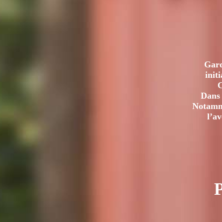
Gard
init
C
Dans 
Notamme
l’a