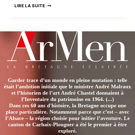
UN
LIRE LA SUITE
BOUT
DE
CHEMIN
…
AVEC
ROZENN
MILIN
Garder trace d’un monde en pleine mutation : telle
était l’ambition initiale que le ministre André Malraux
et l’historien de l’art André Chastel donnaient à
l’Inventaire du patrimoine en 1964. (...)
Dans ces 60 ans d'histoire, la Bretagne occupe une
place particulière. Notamment parce que c’est – avec
l’Alsace – la région choisie pour initier l’aventure. Le
canton de Carhaix-Plouguer a été le premier à être
exploré.