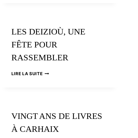
DOUARNENEZ,
LE
FESTIVAL
DES
MINORITÉS
LES DEIZIOÙ, UNE
FÊTE
SES
FÊTE POUR
TRENTE
ANS
RASSEMBLER
LES
LIRE LA SUITE
DEIZIOÙ,
UNE
FÊTE
POUR
RASSEMBLER
VINGT ANS DE LIVRES
À CARHAIX