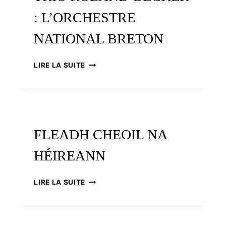
PASSION
: L’ORCHESTRE
INTERCELTIQUE
NATIONAL BRETON
TRIO
LIRE LA SUITE
ROLAND-
BECKER
:
L’ORCHESTRE
NATIONAL
BRETON
FLEADH CHEOIL NA
HÉIREANN
FLEADH
LIRE LA SUITE
CHEOIL
NA
HÉIREANN