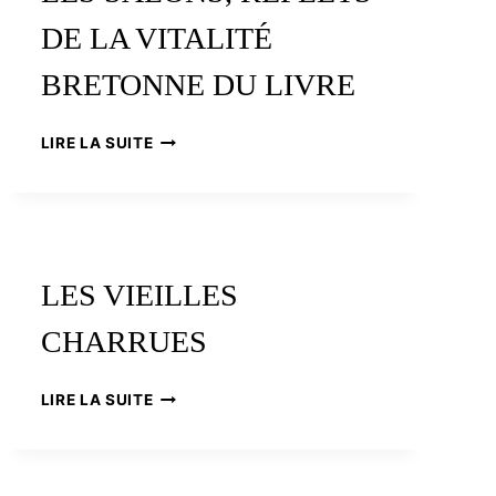
DE LA VITALITÉ
BRETONNE DU LIVRE
LES
LIRE LA SUITE
SALONS,
REFLETS
DE
LA
VITALITÉ
BRETONNE
LES VIEILLES
DU
LIVRE
CHARRUES
LES
LIRE LA SUITE
VIEILLES
CHARRUES