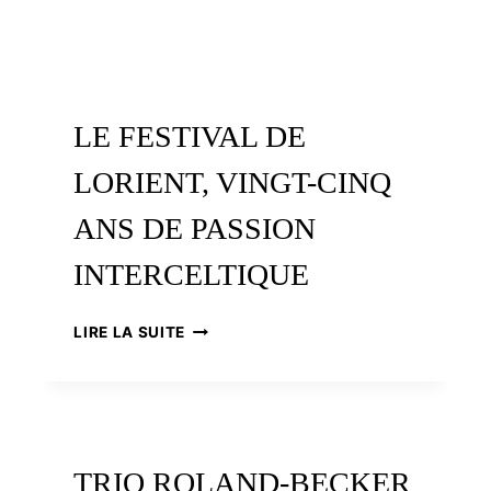
LE FESTIVAL DE
LORIENT, VINGT-CINQ
ANS DE PASSION
INTERCELTIQUE
LE
LIRE LA SUITE
FESTIVAL
DE
LORIENT,
VINGT-
CINQ
ANS
TRIO ROLAND-BECKER
DE