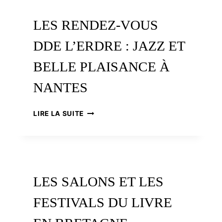
LES RENDEZ-VOUS
DDE L’ERDRE : JAZZ ET
BELLE PLAISANCE À
NANTES
LES
LIRE LA SUITE
RENDEZ-
VOUS
DDE
L’ERDRE
:
JAZZ
LES SALONS ET LES
ET
BELLE
FESTIVALS DU LIVRE
PLAISANCE
À