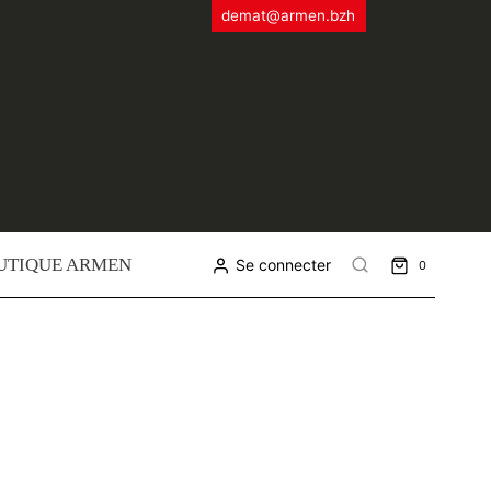
demat@armen.bzh
UTIQUE ARMEN
Se connecter
0