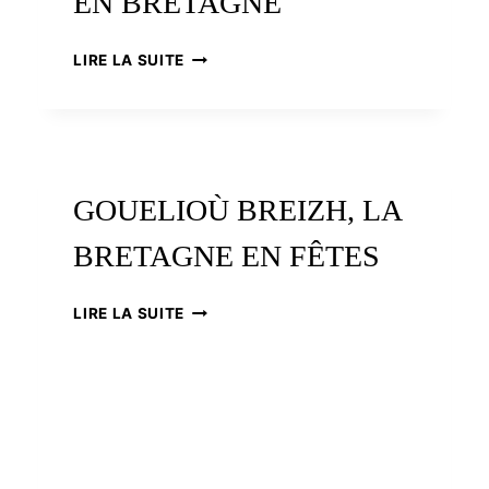
EN BRETAGNE
NANTES
LES
LIRE LA SUITE
SALONS
ET
LES
FESTIVALS
DU
LIVRE
GOUELIOÙ BREIZH, LA
EN
BRETAGNE
BRETAGNE EN FÊTES
GOUELIOÙ
LIRE LA SUITE
BREIZH,
LA
BRETAGNE
EN
FÊTES