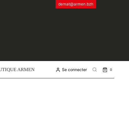
demat@armen.bzh
UTIQUE ARMEN
Se connecter
0