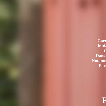
L’UNESCO.
DU
GALLO
EN
AUDIO
Gard
init
C
Dans 
Notamme
l’a