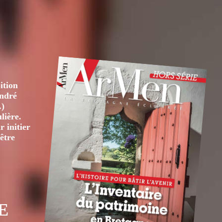
ition
André
.)
lière.
 initier
être
E