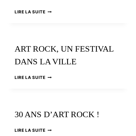
30
LIRE LA SUITE
ANS
DE
ROCK
EN
BRETON
ART ROCK, UN FESTIVAL
DANS LA VILLE
ART
LIRE LA SUITE
ROCK,
UN
FESTIVAL
DANS
LA
30 ANS D’ART ROCK !
VILLE
30
LIRE LA SUITE
ANS