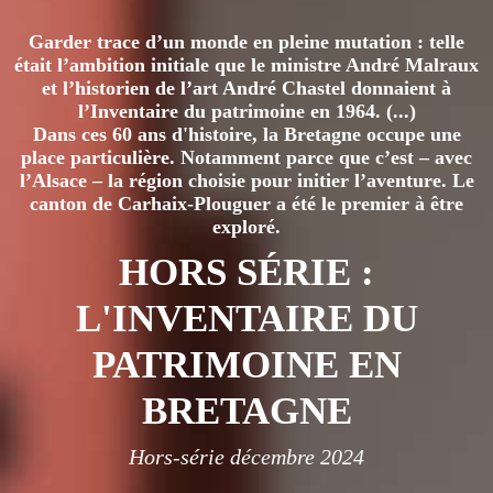
Garder trace d’un monde en pleine mutation : telle
était l’ambition initiale que le ministre André Malraux
et l’historien de l’art André Chastel donnaient à
l’Inventaire du patrimoine en 1964. (...)
Dans ces 60 ans d'histoire, la Bretagne occupe une
place particulière. Notamment parce que c’est – avec
l’Alsace – la région choisie pour initier l’aventure. Le
canton de Carhaix-Plouguer a été le premier à être
exploré.
HORS SÉRIE :
L'INVENTAIRE DU
PATRIMOINE EN
BRETAGNE
Hors-série décembre 2024