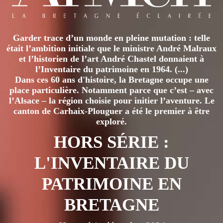
Garder trace d’un monde en pleine mutation : telle
était l’ambition initiale que le ministre André Malraux
et l’historien de l’art André Chastel donnaient à
l’Inventaire du patrimoine en 1964. (...)
Dans ces 60 ans d'histoire, la Bretagne occupe une
place particulière. Notamment parce que c’est – avec
l’Alsace – la région choisie pour initier l’aventure. Le
canton de Carhaix-Plouguer a été le premier à être
exploré.
HORS SÉRIE :
L'INVENTAIRE DU
PATRIMOINE EN
BRETAGNE