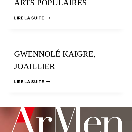
ARTS POPULAIRES
PIERRE
LIRE LA SUITE
TOULHOAT,
LA
GRANDE
TRADITION
DES
GWENNOLÉ KAIGRE,
ARTS
POPULAIRES
JOAILLIER
GWENNOLÉ
LIRE LA SUITE
KAIGRE,
JOAILLIER