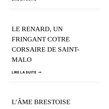
96
:
ET
APRÈS
?
LE RENARD, UN
FRINGANT COTRE
CORSAIRE DE SAINT-
MALO
LE
LIRE LA SUITE
RENARD,
UN
FRINGANT
COTRE
CORSAIRE
L’ÂME BRESTOISE
DE
SAINT-