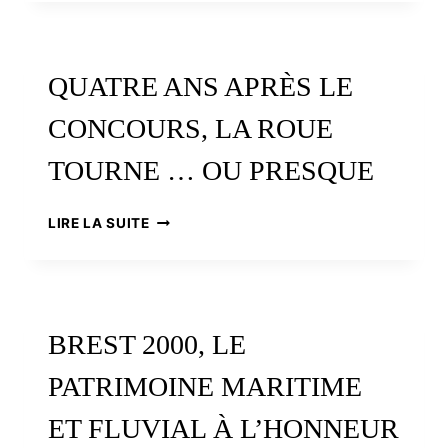
DE
PHARES
QUATRE ANS APRÈS LE
CONCOURS, LA ROUE
TOURNE … OU PRESQUE
QUATRE
LIRE LA SUITE
ANS
APRÈS
LE
CONCOURS,
LA
BREST 2000, LE
ROUE
TOURNE
PATRIMOINE MARITIME
…
OU
ET FLUVIAL À L’HONNEUR
PRESQUE