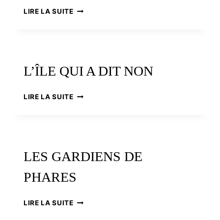
MALO
L’ÂME
LIRE LA SUITE
BRESTOISE
L’ÎLE QUI A DIT NON
L’ÎLE
LIRE LA SUITE
QUI
A
DIT
NON
LES GARDIENS DE
PHARES
LES
LIRE LA SUITE
GARDIENS