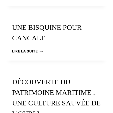
PHARE,
UN
PRODUIT
DE
BRETAGNE
UNE BISQUINE POUR
?
CANCALE
UNE
LIRE LA SUITE
BISQUINE
POUR
CANCALE
DÉCOUVERTE DU
PATRIMOINE MARITIME :
UNE CULTURE SAUVÉE DE