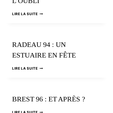
L’OUBLI
DÉCOUVERTE
LIRE LA SUITE
DU
PATRIMOINE
MARITIME
:
UNE
RADEAU 94 : UN
CULTURE
SAUVÉE
ESTUAIRE EN FÊTE
DE
L’OUBLI
RADEAU
LIRE LA SUITE
94
:
UN
ESTUAIRE
EN
BREST 96 : ET APRÈS ?
FÊTE
BREST
LIRE LA SUITE