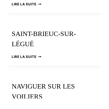
LES
LIRE LA SUITE
RENDEZ-
VOUS
DDE
L’ERDRE
:
SAINT-BRIEUC-SUR-
JAZZ
ET
LÉGUÉ
BELLE
PLAISANCE
À
SAINT-
LIRE LA SUITE
NANTES
BRIEUC-
SUR-
LÉGUÉ
NAVIGUER SUR LES
VOILIERS
TRADITIONNELS