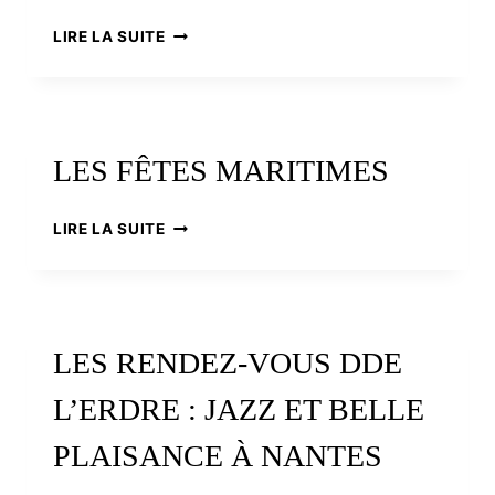
BREST
LIRE LA SUITE
2000,
LE
PATRIMOINE
MARITIME
ET
LES FÊTES MARITIMES
FLUVIAL
À
L’HONNEUR
LES
LIRE LA SUITE
FÊTES
MARITIMES
LES RENDEZ-VOUS DDE
L’ERDRE : JAZZ ET BELLE
PLAISANCE À NANTES