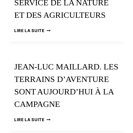
SERVICE DE LA NATURE
ET DES AGRICULTEURS
L’ATELIER
LIRE LA SUITE
PAYSAN,
UNE
COOPÉRATIVE
AU
SERVICE
JEAN-LUC MAILLARD. LES
DE
LA
TERRAINS D’AVENTURE
NATURE
ET
SONT AUJOURD’HUI À LA
DES
AGRICULTEURS
CAMPAGNE
JEAN-
LIRE LA SUITE
LUC
MAILLARD.