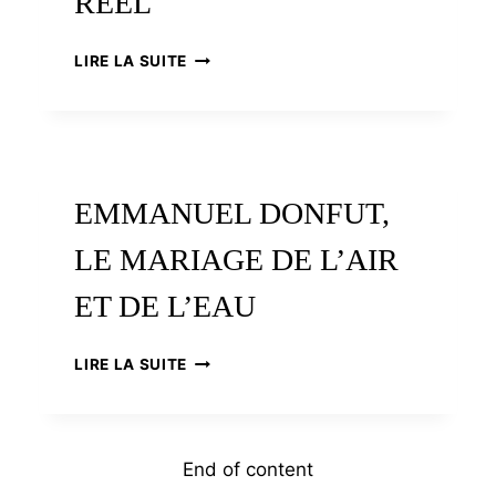
RÉEL
PIERRE-
LIRE LA SUITE
YVES
MARZIN,
VOYAGE
AU
BOUT
DU
EMMANUEL DONFUT,
RÉEL
LE MARIAGE DE L’AIR
ET DE L’EAU
EMMANUEL
LIRE LA SUITE
DONFUT,
LE
MARIAGE
DE
End of content
L’AIR