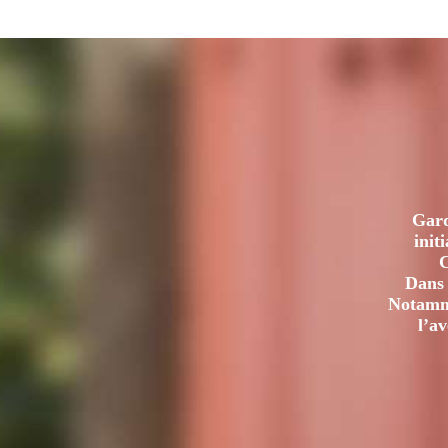
Gard
init
C
Dans 
Notamme
l’a