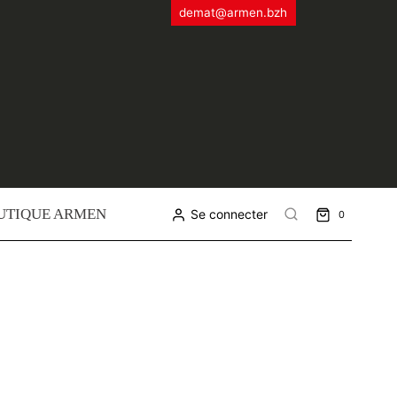
demat@armen.bzh
UTIQUE ARMEN
Se connecter
0