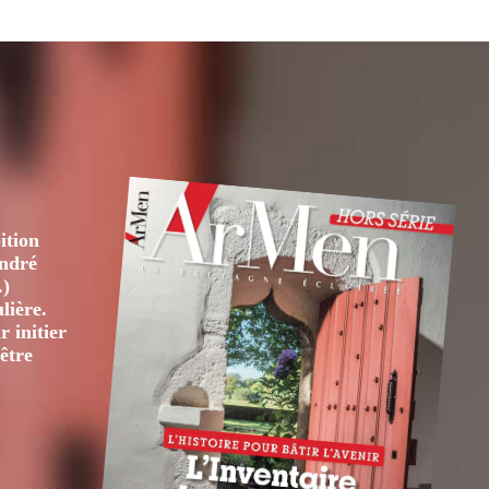
DES
ATELIERS
ition
André
.)
lière.
 initier
être