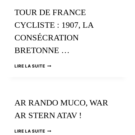
CIRCUIT
TOUR DE FRANCE
DE
CYCLO-
CYCLISTE : 1907, LA
CROSS
CONSÉCRATION
BRETONNE …
TOUR
LIRE LA SUITE
DE
FRANCE
CYCLISTE
:
1907,
AR RANDO MUCO, WAR
LA
CONSÉCRATION
AR STERN ATAV !
BRETONNE
…
AR
LIRE LA SUITE