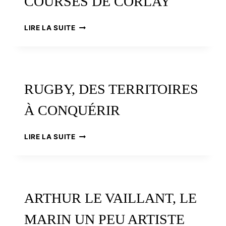
COURSES DE CORLAY
UNE
ASCENSION
(BIENTÔT)
UN
LIRE LA SUITE
MYTHIQUE
DIMANCHE
?
AUX
COURSES
DE
CORLAY
RUGBY, DES TERRITOIRES
À CONQUÉRIR
RUGBY,
LIRE LA SUITE
DES
TERRITOIRES
À
CONQUÉRIR
ARTHUR LE VAILLANT, LE
MARIN UN PEU ARTISTE