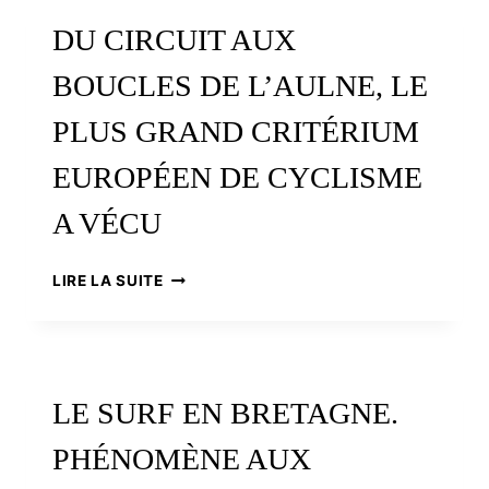
D’UNE
DU CIRCUIT AUX
LÉGITIME
AMBITION
BOUCLES DE L’AULNE, LE
PLUS GRAND CRITÉRIUM
EUROPÉEN DE CYCLISME
A VÉCU
DU
LIRE LA SUITE
CIRCUIT
AUX
BOUCLES
DE
L’AULNE,
LE SURF EN BRETAGNE.
LE
PLUS
PHÉNOMÈNE AUX
GRAND
CRITÉRIUM