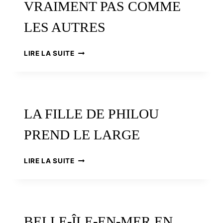
VRAIMENT PAS COMME
LES AUTRES
PARIS-
LIRE LA SUITE
BREST-
PARIS,
UNE
RANDONNÉE
CYCLISTE
LA FILLE DE PHILOU
VRAIMENT
PAS
PREND LE LARGE
COMME
LES
AUTRES
LA
LIRE LA SUITE
FILLE
DE
PHILOU
PREND
LE
BELLE-ÎLE-EN-MER EN
LARGE