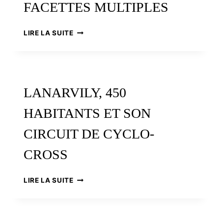
FACETTES MULTIPLES
EUROPÉEN
DE
CYCLISME
LE
LIRE LA SUITE
A
SURF
VÉCU
EN
BRETAGNE.
PHÉNOMÈNE
AUX
LANARVILY, 450
FACETTES
MULTIPLES
HABITANTS ET SON
CIRCUIT DE CYCLO-
CROSS
LANARVILY,
LIRE LA SUITE
450
HABITANTS
ET
SON