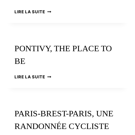
ARTHUR
LIRE LA SUITE
LE
VAILLANT,
LE
MARIN
UN
PONTIVY, THE PLACE TO
PEU
ARTISTE
BE
PONTIVY,
LIRE LA SUITE
THE
PLACE
TO
BE
PARIS-BREST-PARIS, UNE
RANDONNÉE CYCLISTE