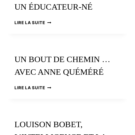
UN ÉDUCATEUR-NÉ
JOCELYN
LIRE LA SUITE
GOURVENNEC,
UN
ÉDUCATEUR-
NÉ
UN BOUT DE CHEMIN …
AVEC ANNE QUÉMÉRÉ
UN
LIRE LA SUITE
BOUT
DE
CHEMIN
…
AVEC
LOUISON BOBET,
ANNE
QUÉMÉRÉ