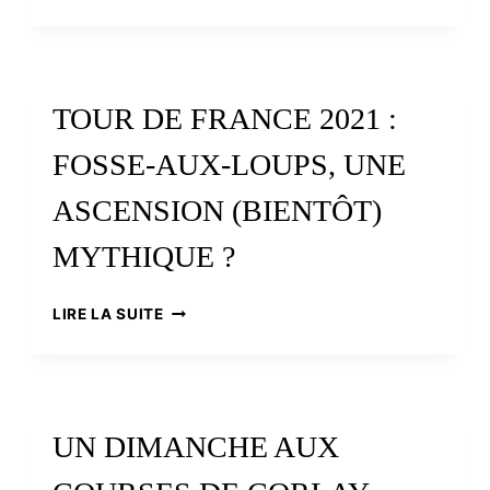
RANDO
MUCO,
WAR
AR
STERN
TOUR DE FRANCE 2021 :
ATAV
!
FOSSE-AUX-LOUPS, UNE
ASCENSION (BIENTÔT)
MYTHIQUE ?
TOUR
LIRE LA SUITE
DE
FRANCE
2021
:
FOSSE-
UN DIMANCHE AUX
AUX-
LOUPS,