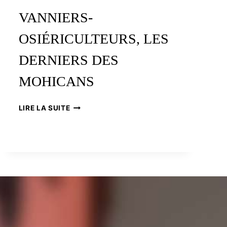
ROBERT
VANNIERS-
LOUSSOUARN,
ROGER
OSIÉRICULTEURS, LES
LE
GALL
DERNIERS DES
MOHICANS
VANNIERS-
LIRE LA SUITE
OSIÉRICULTEURS,
LES
DERNIERS
DES
MOHICANS