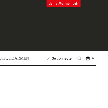
demat@armen.bzh
UTIQUE ARMEN
Se connecter
0