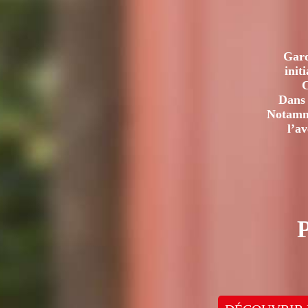
Gard
init
C
Dans 
Notamme
l’a