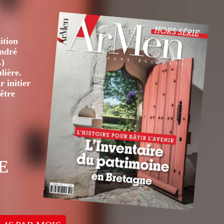
ition
André
.)
lière.
 initier
être
E