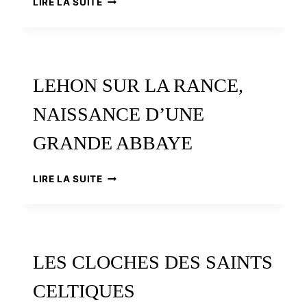
LIRE LA SUITE
HÉROS
POPULAIRE
LEHON SUR LA RANCE,
NAISSANCE D’UNE
GRANDE ABBAYE
LEHON
LIRE LA SUITE
SUR
LA
RANCE,
NAISSANCE
D’UNE
LES CLOCHES DES SAINTS
GRANDE
ABBAYE
CELTIQUES