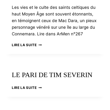
CARHAIX
Les vies et le culte des saints celtiques du
haut Moyen Âge sont souvent étonnants,
en témoignent ceux de Mac Dara, un pieux
personnage vénéré sur une île au large du
Connemara. Lire dans ArMen n°267
MAC
LIRE LA SUITE
DARA
:
UN
SAINT
IRLANDAIS
LE PARI DE TIM SEVERIN
SUR
SON
ÎLE
LE
LIRE LA SUITE
PARI
DE
TIM
SEVERIN