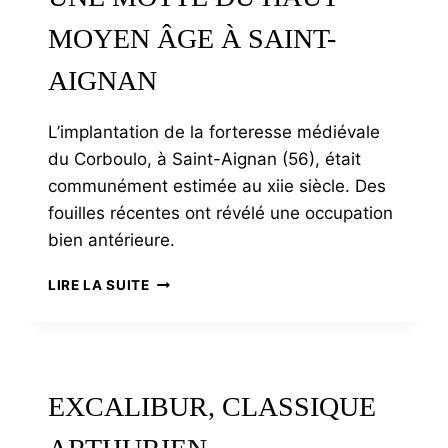
?
MOYEN ÂGE À SAINT-
AIGNAN
L’implantation de la forteresse médiévale
du Corboulo, à Saint-Aignan (56), était
communément estimée au xiie siècle. Des
fouilles récentes ont révélé une occupation
bien antérieure.
UNE
LIRE LA SUITE
MOTTE
DU
HAUT
MOYEN
ÂGE
EXCALIBUR, CLASSIQUE
À
SAINT-