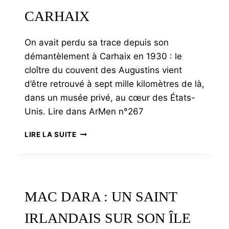
CARHAIX
On avait perdu sa trace depuis son
démantèlement à Carhaix en 1930 : le
cloître du couvent des Augustins vient
d’être retrouvé à sept mille kilomètres de là,
dans un musée privé, au cœur des États-
Unis. Lire dans ArMen n°267
ON
LIRE LA SUITE
A
RETROUVÉ
LE
CLOÎTRE
DU
MAC DARA : UN SAINT
COUVENT
DES
IRLANDAIS SUR SON ÎLE
AUGUSTINS
DE