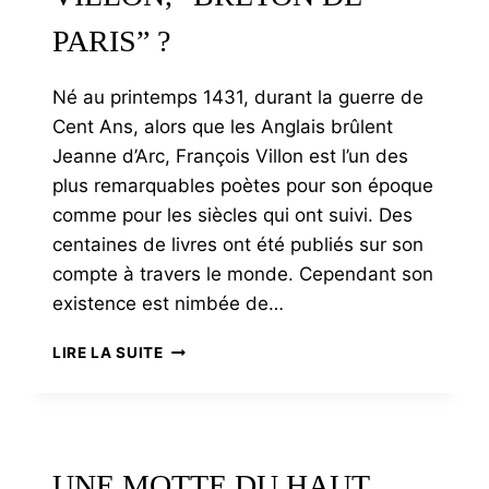
PARIS” ?
Né au printemps 1431, durant la guerre de
Cent Ans, alors que les Anglais brûlent
Jeanne d’Arc, François Villon est l’un des
plus remarquables poètes pour son époque
comme pour les siècles qui ont suivi. Des
centaines de livres ont été publiés sur son
compte à travers le monde. Cependant son
existence est nimbée de…
LE
LIRE LA SUITE
MYSTÈRE
FRANÇOIS
VILLON,
“BRETON
DE
UNE MOTTE DU HAUT
PARIS”