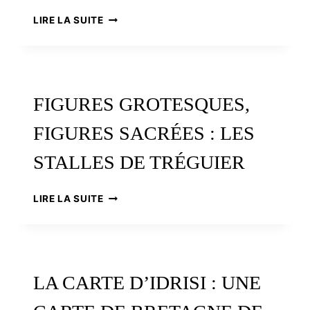
LES
LIRE LA SUITE
CLOCHES
DES
SAINTS
CELTIQUES
FIGURES GROTESQUES,
FIGURES SACRÉES : LES
STALLES DE TRÉGUIER
FIGURES
LIRE LA SUITE
GROTESQUES,
FIGURES
SACRÉES
:
LES
LA CARTE D’IDRISI : UNE
STALLES
DE