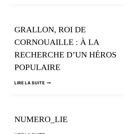
DES
SAINTS
BRETONS,
DE
GRALLON, ROI DE
LA
LÉGENDE
CORNOUAILLE : À LA
À
L’HISTOIRE
RECHERCHE D’UN HÉROS
POPULAIRE
GRALLON,
LIRE LA SUITE
ROI
DE
CORNOUAILLE
:
À
NUMERO_LIE
LA
RECHERCHE
D’UN
NUMERO_LIE