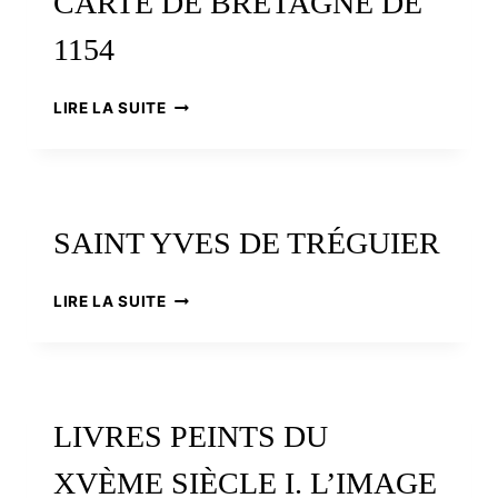
CARTE DE BRETAGNE DE
TRÉGUIER
1154
LA
LIRE LA SUITE
CARTE
D’IDRISI
:
UNE
CARTE
SAINT YVES DE TRÉGUIER
DE
BRETAGNE
DE
SAINT
LIRE LA SUITE
1154
YVES
DE
TRÉGUIER
LIVRES PEINTS DU
XVÈME SIÈCLE I. L’IMAGE