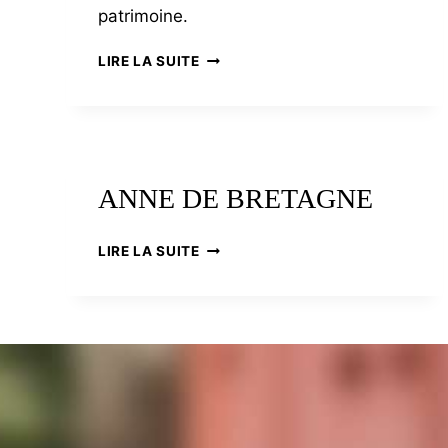
patrimoine.
UN
LIRE LA SUITE
MANOIR
VOYAGEUR
:
LE
CHÂTEAU
DE
ANNE DE BRETAGNE
RIMAISON
ANNE
LIRE LA SUITE
DE
BRETAGNE