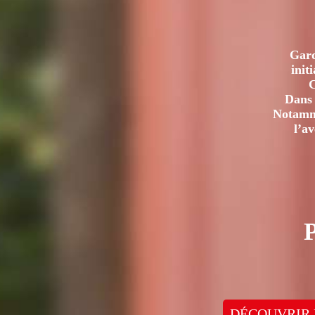
Gard
init
C
Dans 
Notamme
l’a
DÉCOUVRIR