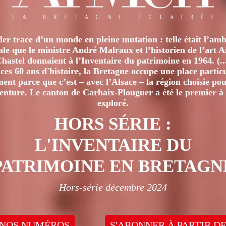
er trace d’un monde en pleine mutation : telle était l’amb
iale que le ministre André Malraux et l’historien de l’art 
hastel donnaient à l’Inventaire du patrimoine en 1964. (..
ces 60 ans d'histoire, la Bretagne occupe une place particu
nt parce que c’est – avec l’Alsace – la région choisie pour
venture. Le canton de Carhaix-Plouguer a été le premier à 
exploré.
HORS SÉRIE :
L'INVENTAIRE DU
PATRIMOINE EN BRETAGN
Hors-série décembre 2024
 NOS NUMÉROS
S'ABONNER À PARTIR DE