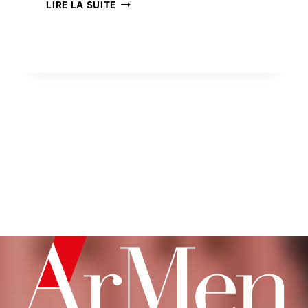
LA
LIRE LA SUITE
CHAPELLE
RESTAURÉE
DE
LANDOUZEN
FÊTE
SES
500
ANS