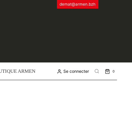
demat@armen.bzh
UTIQUE ARMEN
Se connecter
0