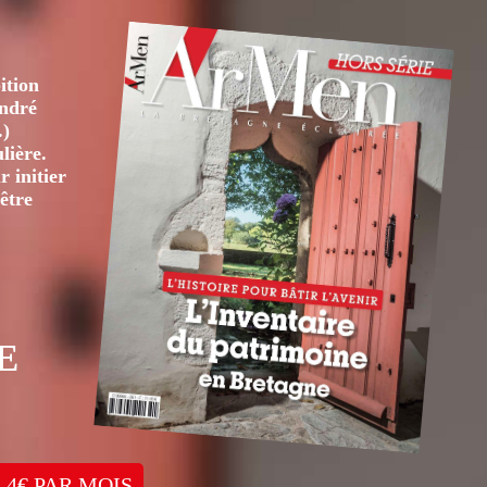
ition
André
.)
lière.
 initier
être
E
 4€ PAR MOIS