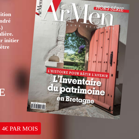
ition
André
.)
lière.
 initier
être
E
 4€ PAR MOIS