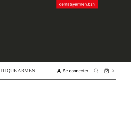
demat@armen.bzh
UTIQUE ARMEN
Se connecter
0