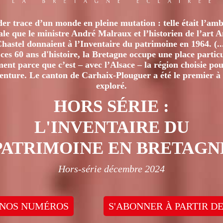
er trace d’un monde en pleine mutation : telle était l’amb
iale que le ministre André Malraux et l’historien de l’art 
hastel donnaient à l’Inventaire du patrimoine en 1964. (..
ces 60 ans d'histoire, la Bretagne occupe une place particu
nt parce que c’est – avec l’Alsace – la région choisie pour
venture. Le canton de Carhaix-Plouguer a été le premier à 
exploré.
HORS SÉRIE :
L'INVENTAIRE DU
PATRIMOINE EN BRETAGN
Hors-série décembre 2024
 NOS NUMÉROS
S'ABONNER À PARTIR DE