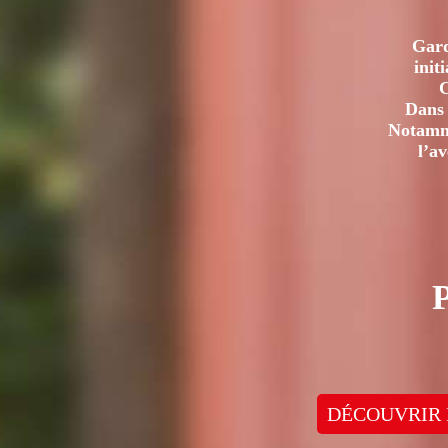
Gard
init
C
Dans 
Notamme
l’a
DÉCOUVRIR