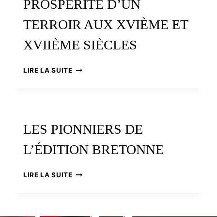
PROSPÉRITÉ D’UN
TERROIR AUX XVIÈME ET
XVIIÈME SIÈCLES
COFFRES
LIRE LA SUITE
PAYSANS
ET
PRESSES
À
LIN
LES PIONNIERS DE
:
PROSPÉRITÉ
L’ÉDITION BRETONNE
D’UN
TERROIR
AUX
LES
LIRE LA SUITE
XVIÈME
PIONNIERS
ET
DE
XVIIÈME
L’ÉDITION
SIÈCLES
BRETONNE