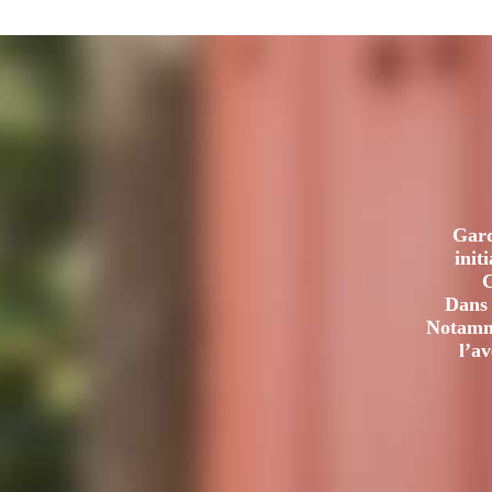
DE
LA
MARINE
À
LA
MESURE
DE
LA
MER
DEPUIS
Gard
300
init
ANS
C
Dans 
Notamme
l’a