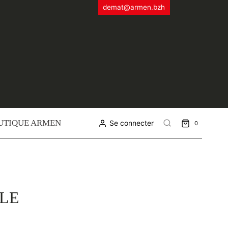
demat@armen.bzh
UTIQUE ARMEN
Se connecter
0
CLE