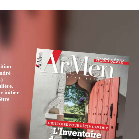
ition
André
.)
lière.
 initier
être