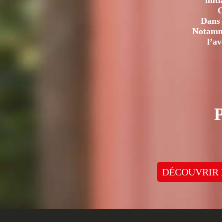
init
C
Dans 
Notamme
l’a
DÉCOUVRIR