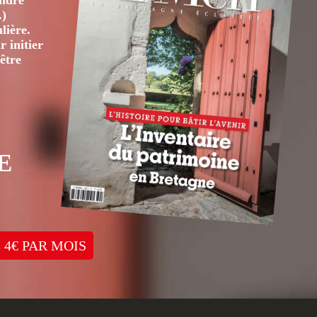
André
.)
lière.
 initier
être
E
 4€ PAR MOIS