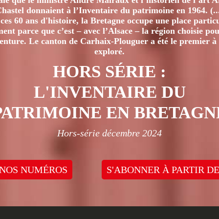
iale que le ministre André Malraux et l’historien de l’art 
hastel donnaient à l’Inventaire du patrimoine en 1964. (..
ces 60 ans d'histoire, la Bretagne occupe une place particu
nt parce que c’est – avec l’Alsace – la région choisie pour
venture. Le canton de Carhaix-Plouguer a été le premier à 
exploré.
HORS SÉRIE :
L'INVENTAIRE DU
PATRIMOINE EN BRETAGN
Hors-série décembre 2024
 NOS NUMÉROS
S'ABONNER À PARTIR DE