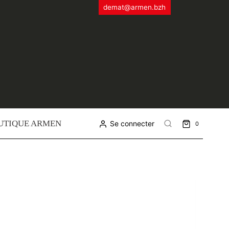
demat@armen.bzh
UTIQUE ARMEN
Se connecter
0