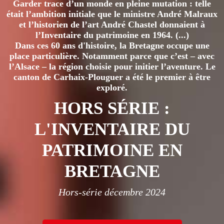
Garder trace d’un monde en pleine mutation : telle
était l’ambition initiale que le ministre André Malraux
et l’historien de l’art André Chastel donnaient à
l’Inventaire du patrimoine en 1964. (...)
Dans ces 60 ans d'histoire, la Bretagne occupe une
place particulière. Notamment parce que c’est – avec
l’Alsace – la région choisie pour initier l’aventure. Le
canton de Carhaix-Plouguer a été le premier à être
exploré.
HORS SÉRIE :
L'INVENTAIRE DU
PATRIMOINE EN
BRETAGNE
Hors-série décembre 2024