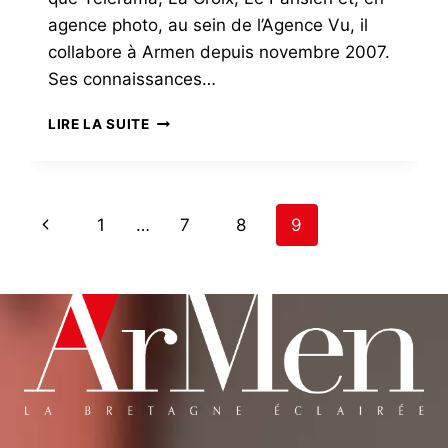
agence photo, au sein de l’Agence Vu, il
collabore à Armen depuis novembre 2007.
Ses connaissances…
DUBOIS
LIRE LA SUITE
PAGE
Previous
1
…
7
8
9
NAVIGATION
Page