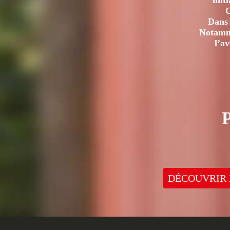
init
C
Dans 
Notamme
l’a
DÉCOUVRIR