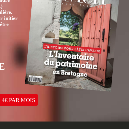
André
.)
lière.
 initier
être
E
 4€ PAR MOIS