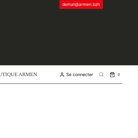
demat@armen.bzh
UTIQUE ARMEN
Se connecter
0