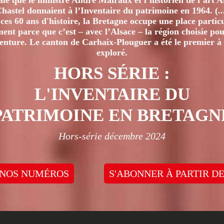
iale que le ministre André Malraux et l’historien de l’art 
hastel donnaient à l’Inventaire du patrimoine en 1964. (..
ces 60 ans d'histoire, la Bretagne occupe une place particu
nt parce que c’est – avec l’Alsace – la région choisie pour
venture. Le canton de Carhaix-Plouguer a été le premier à 
exploré.
HORS SÉRIE :
L'INVENTAIRE DU
PATRIMOINE EN BRETAGN
Hors-série décembre 2024
 NOS NUMÉROS
S'ABONNER À PARTIR DE