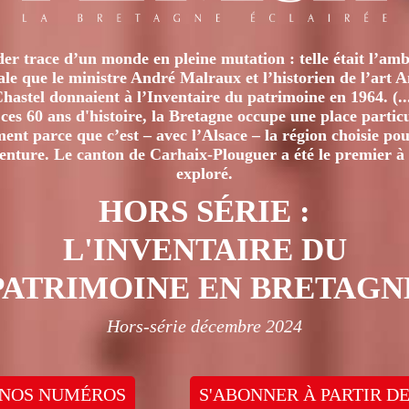
er trace d’un monde en pleine mutation : telle était l’amb
iale que le ministre André Malraux et l’historien de l’art 
hastel donnaient à l’Inventaire du patrimoine en 1964. (..
ces 60 ans d'histoire, la Bretagne occupe une place particu
nt parce que c’est – avec l’Alsace – la région choisie pour
venture. Le canton de Carhaix-Plouguer a été le premier à 
exploré.
HORS SÉRIE :
L'INVENTAIRE DU
PATRIMOINE EN BRETAGN
Hors-série décembre 2024
 NOS NUMÉROS
S'ABONNER À PARTIR DE