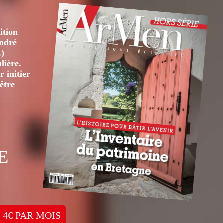
ition
André
.)
lière.
 initier
être
E
 4€ PAR MOIS