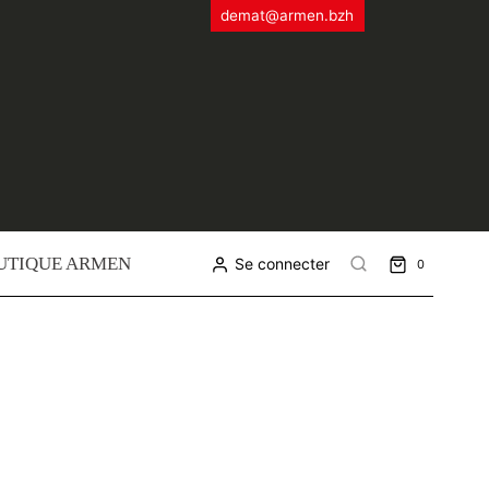
demat@armen.bzh
UTIQUE ARMEN
Se connecter
0