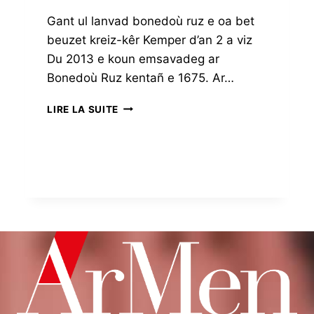
Gant ul lanvad bonedoù ruz e oa bet
beuzet kreiz-kêr Kemper d’an 2 a viz
Du 2013 e koun emsavadeg ar
Bonedoù Ruz kentañ e 1675. Ar…
DISTRO
LIRE LA SUITE
AR
BONEDOÙ
RUZ