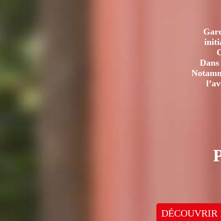
Gard
init
C
Dans 
Notamme
l’a
DÉCOUVRIR