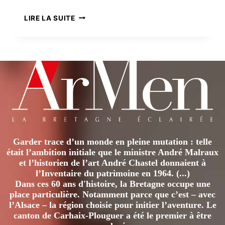
ANATOLE
LIRE LA SUITE
LE
BRAZ,
HEURS
ET
MALHEURS
D’UN
FRANC-
TIREUR
BRETON
Garder trace d’un monde en pleine mutation : telle
était l’ambition initiale que le ministre André Malraux
et l’historien de l’art André Chastel donnaient à
l’Inventaire du patrimoine en 1964. (...)
Dans ces 60 ans d'histoire, la Bretagne occupe une
place particulière. Notamment parce que c’est – avec
l’Alsace – la région choisie pour initier l’aventure. Le
canton de Carhaix-Plouguer a été le premier à être