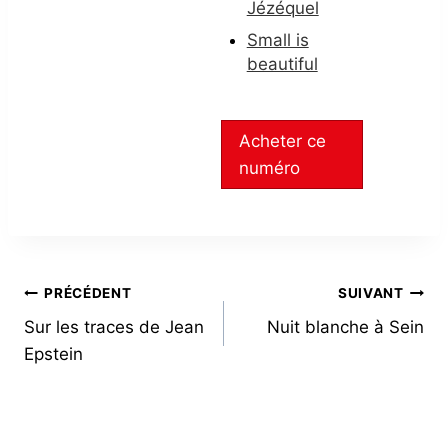
Jézéquel
Small is
beautiful
Acheter ce
numéro
NAVIGATION
PRÉCÉDENT
SUIVANT
Sur les traces de Jean
Nuit blanche à Sein
DE
Epstein
L’ARTICLE