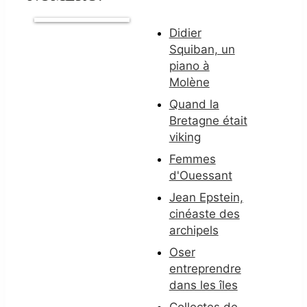
Didier
Squiban, un
piano à
Molène
Quand la
Bretagne était
viking
Femmes
d'Ouessant
Jean Epstein,
cinéaste des
archipels
Oser
entreprendre
dans les îles