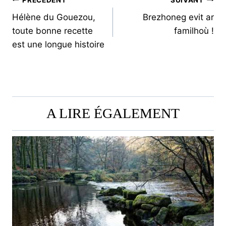
NAVIGATION
Hélène du Gouezou,
Brezhoneg evit ar
DE
toute bonne recette
familhoù !
L’ARTICLE
est une longue histoire
A LIRE ÉGALEMENT