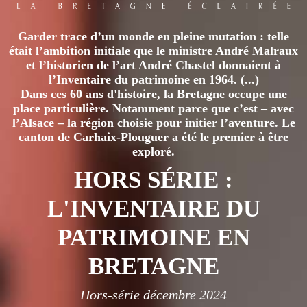
Garder trace d’un monde en pleine mutation : telle
était l’ambition initiale que le ministre André Malraux
et l’historien de l’art André Chastel donnaient à
l’Inventaire du patrimoine en 1964. (...)
Dans ces 60 ans d'histoire, la Bretagne occupe une
place particulière. Notamment parce que c’est – avec
l’Alsace – la région choisie pour initier l’aventure. Le
canton de Carhaix-Plouguer a été le premier à être
exploré.
HORS SÉRIE :
L'INVENTAIRE DU
PATRIMOINE EN
BRETAGNE
Hors-série décembre 2024