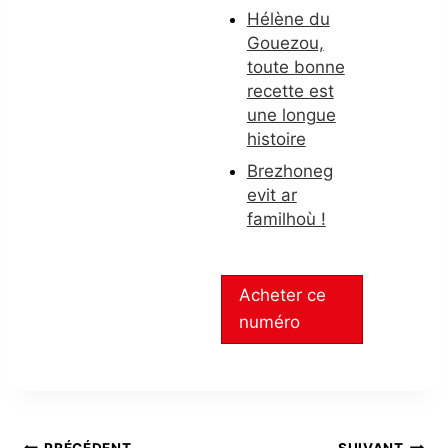
Hélène du
Gouezou,
toute bonne
recette est
une longue
histoire
Brezhoneg
evit ar
familhoù !
Acheter ce
numéro
PRÉCÉDENT
SUIVANT