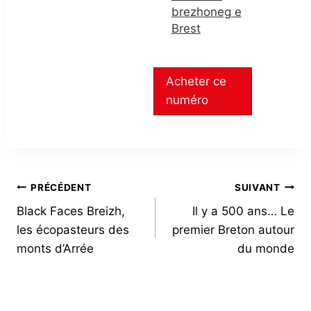
brezhoneg e
Brest
Acheter ce
numéro
NAVIGATION
PRÉCÉDENT
SUIVANT
Black Faces Breizh,
Il y a 500 ans… Le
DE
les écopasteurs des
premier Breton autour
L’ARTICLE
monts d’Arrée
du monde