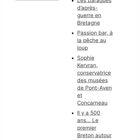
Les baraques
d’après-
guerre en
Bretagne
Passion bar, à
la pêche au
loup
Sophie
Kervran,
conservatrice
des musées
de Pont-Aven
et
Concarneau
Il y a 500
ans… Le
premier
Breton autour