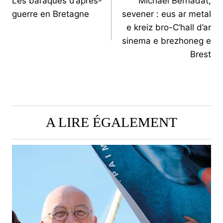
Les baraques d’après-
Michaël Bernadat,
DE
guerre en Bretagne
sevener : eus ar metal
L’ARTICLE
e kreiz bro-C’hall d’ar
sinema e brezhoneg e
Brest
A LIRE ÉGALEMENT