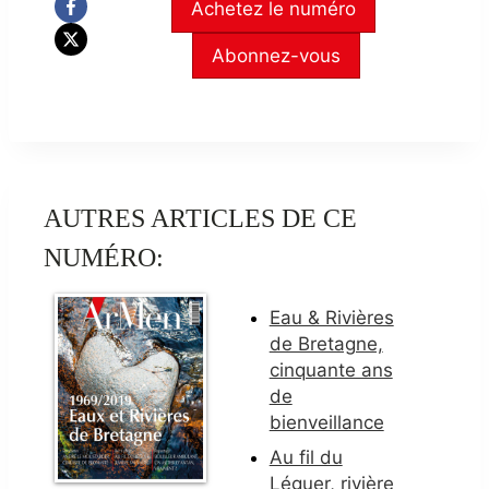
Achetez le numéro
Abonnez-vous
AUTRES ARTICLES DE CE
NUMÉRO:
Eau & Rivières
de Bretagne,
cinquante ans
de
bienveillance
Au fil du
Léguer, rivière