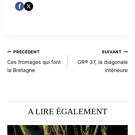
NAVIGATION
PRÉCÉDENT
SUIVANT
Ces fromages qui font
GR® 37, la diagonale
DE
la Bretagne
intérieure
L’ARTICLE
A LIRE ÉGALEMENT