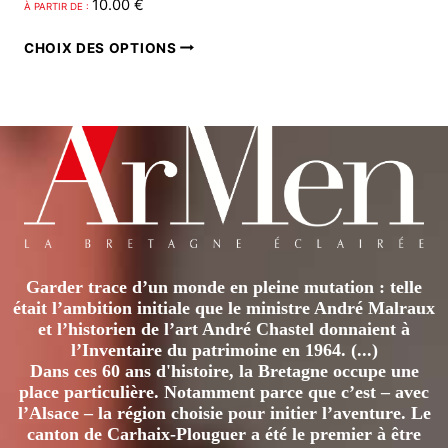
10.00
€
À PARTIR DE :
Ce
CHOIX DES OPTIONS
produit
a
plusieurs
variations.
Les
options
peuvent
être
Garder trace d’un monde en pleine mutation : telle
choisies
était l’ambition initiale que le ministre André Malraux
sur
et l’historien de l’art André Chastel donnaient à
la
l’Inventaire du patrimoine en 1964. (...)
page
Dans ces 60 ans d'histoire, la Bretagne occupe une
place particulière. Notamment parce que c’est – avec
du
l’Alsace – la région choisie pour initier l’aventure. Le
produit
canton de Carhaix-Plouguer a été le premier à être