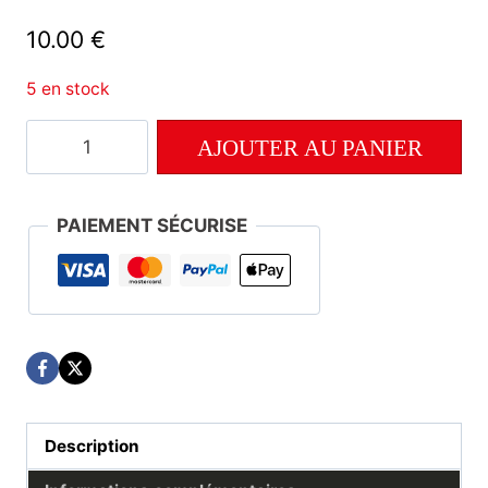
10.00
€
5 en stock
quantité
AJOUTER AU PANIER
de
Numéro
108
PAIEMENT SÉCURISE
Description