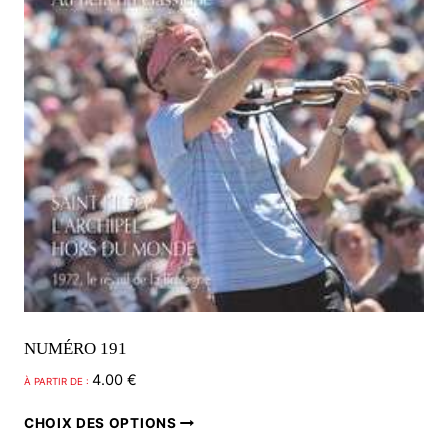
NUMÉRO 191
4.00
€
À PARTIR DE :
Ce
CHOIX DES OPTIONS
produit