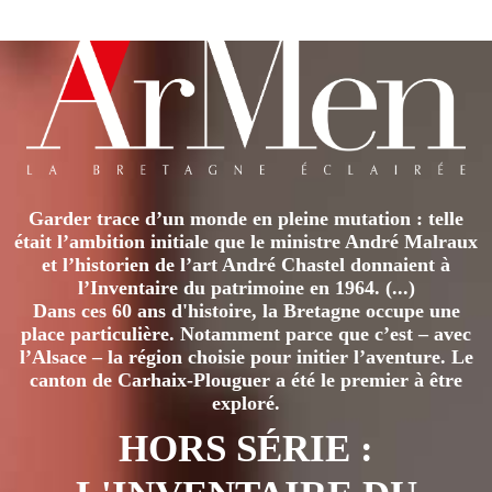
a
plusieurs
variations.
Les
options
peuvent
être
Garder trace d’un monde en pleine mutation : telle
choisies
était l’ambition initiale que le ministre André Malraux
sur
et l’historien de l’art André Chastel donnaient à
la
l’Inventaire du patrimoine en 1964. (...)
page
Dans ces 60 ans d'histoire, la Bretagne occupe une
place particulière. Notamment parce que c’est – avec
du
l’Alsace – la région choisie pour initier l’aventure. Le
produit
canton de Carhaix-Plouguer a été le premier à être
exploré.
HORS SÉRIE :