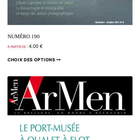
NUMÉRO 190
4.00
€
À PARTIR DE :
Ce
CHOIX DES OPTIONS
produit
a
plusieurs
variations.
Les
options
peuvent
être
choisies