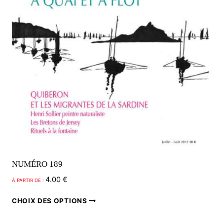
sur
la
page
du
produit
NUMÉRO 189
4.00
€
À PARTIR DE :
Ce
CHOIX DES OPTIONS
produit