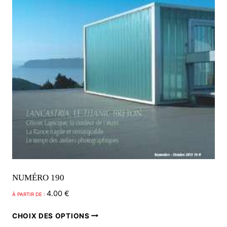
NUMÉRO 190
4.00
€
À PARTIR DE :
Ce
CHOIX DES OPTIONS