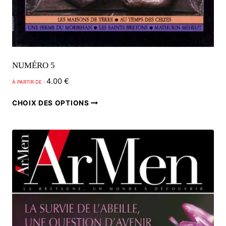
NUMÉRO 5
4.00
€
À PARTIR DE :
Ce
CHOIX DES OPTIONS
produit
a
plusieurs
variations.
Les
options
peuvent
être
choisies