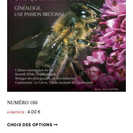
sur
la
page
du
produit
NUMÉRO 186
4.00
€
À PARTIR DE :
Ce
CHOIX DES OPTIONS
produit