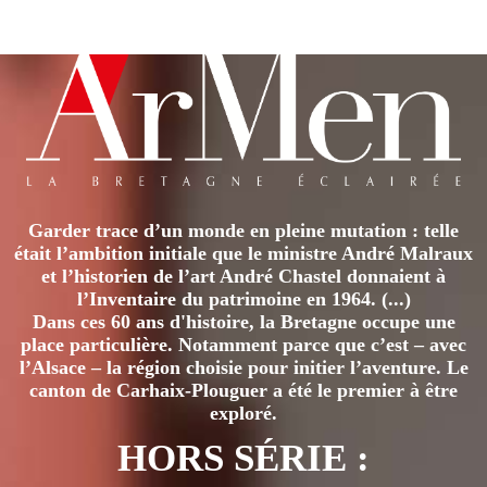
a
plusieurs
variations.
Les
options
peuvent
être
Garder trace d’un monde en pleine mutation : telle
choisies
était l’ambition initiale que le ministre André Malraux
sur
et l’historien de l’art André Chastel donnaient à
la
l’Inventaire du patrimoine en 1964. (...)
page
Dans ces 60 ans d'histoire, la Bretagne occupe une
place particulière. Notamment parce que c’est – avec
du
l’Alsace – la région choisie pour initier l’aventure. Le
produit
canton de Carhaix-Plouguer a été le premier à être
exploré.
HORS SÉRIE :