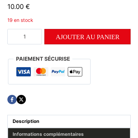
10.00
€
19 en stock
quantité
AJOUTER AU PANIER
de
Numéro
177
PAIEMENT SÉCURISE
Description
Informations complémentaires