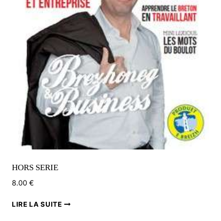
sur
la
page
du
produit
HORS SERIE
8.00
€
LIRE LA SUITE