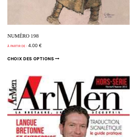
NUMÉRO 198
4.00
€
À PARTIR DE :
Ce
CHOIX DES OPTIONS
produit
a
plusieurs
variations.
Les
options
peuvent
être
choisies