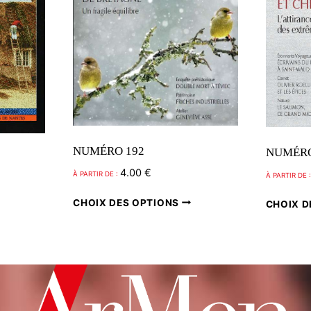
NUMÉRO 192
NUMÉRO
4.00
€
À PARTIR DE :
À PARTIR DE 
Ce
CHOIX DES OPTIONS
CHOIX D
Ce
produit
produit
a
a
plusieurs
plusieurs
variations.
variations.
Les
Les