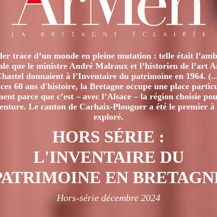
options
options
peuvent
peuvent
être
être
choisies
choisies
sur
er trace d’un monde en pleine mutation : telle était l’amb
sur
iale que le ministre André Malraux et l’historien de l’art 
la
la
hastel donnaient à l’Inventaire du patrimoine en 1964. (..
page
page
ces 60 ans d'histoire, la Bretagne occupe une place particu
du
nt parce que c’est – avec l’Alsace – la région choisie pour
du
produit
venture. Le canton de Carhaix-Plouguer a été le premier à 
produit
exploré.
HORS SÉRIE :
L'INVENTAIRE DU
PATRIMOINE EN BRETAGN
Hors-série décembre 2024