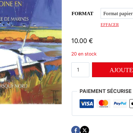
FORMAT
EFFACER
10.00
€
20 en stock
quantité
AJOUTE
de
Numéro
PANI
184
PAIEMENT SÉCURISE