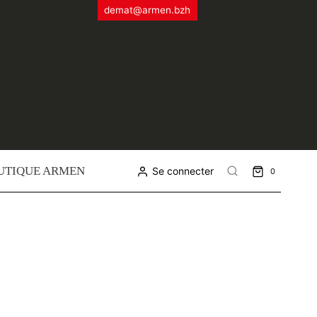
demat@armen.bzh
UTIQUE ARMEN
Se connecter
0