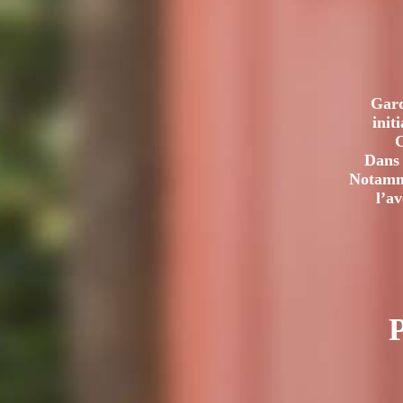
Gard
init
C
Dans 
Notamme
l’a