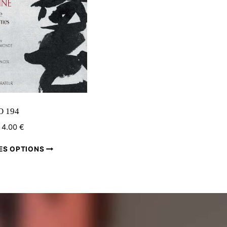
 194
4.00
€
:
Ce
ES OPTIONS
produit
a
plusieurs
variations.
Les