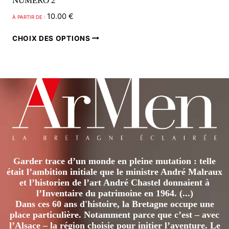
NUMÉRO 2
10.00
€
À PARTIR DE :
Ce
CHOIX DES OPTIONS
produit
a
plusieurs
variations.
Les
options
peuvent
être
Garder trace d’un monde en pleine mutation : telle
choisies
était l’ambition initiale que le ministre André Malraux
sur
et l’historien de l’art André Chastel donnaient à
la
l’Inventaire du patrimoine en 1964. (...)
page
Dans ces 60 ans d'histoire, la Bretagne occupe une
place particulière. Notamment parce que c’est – avec
du
l’Alsace – la région choisie pour initier l’aventure. Le