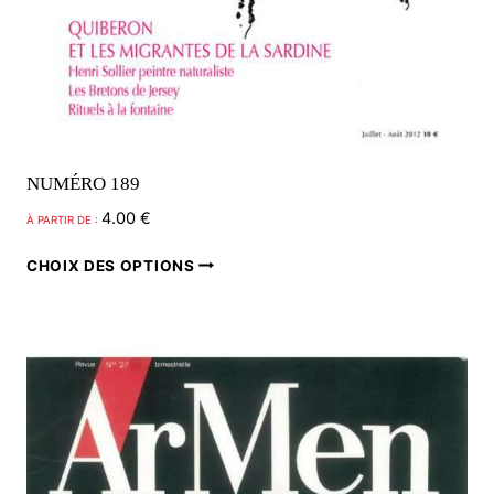
NUMÉRO 189
4.00
€
À PARTIR DE :
Ce
CHOIX DES OPTIONS
produit
a
plusieurs
variations.
Les
options
peuvent