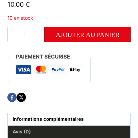
10.00
€
10 en stock
quantité
AJOUTER AU PANIER
de
Numéro
187
PAIEMENT SÉCURISE
Informations complémentaires
Avis (0)