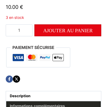
10.00
€
3 en stock
quantité
AJOUTER AU PANIER
de
Numéro
29
PAIEMENT SÉCURISE
Description
Informations complémentaires