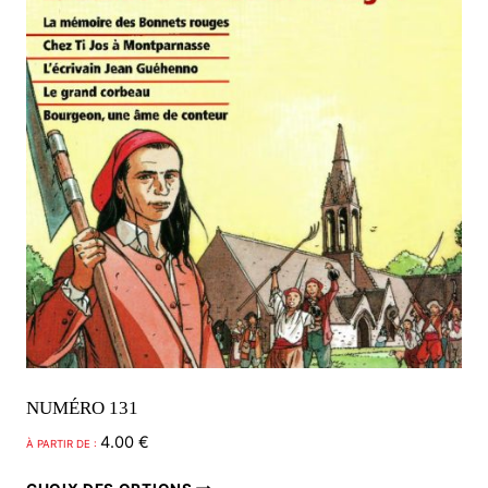
NUMÉRO 131
4.00
€
À PARTIR DE :
Ce