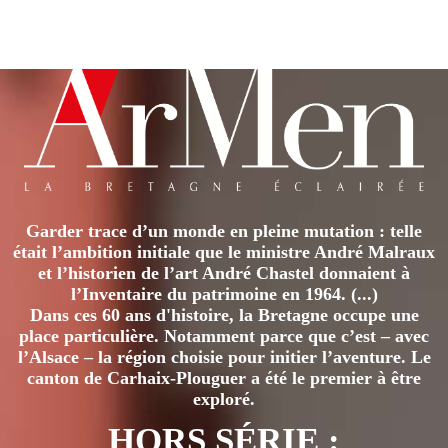
produit
a
plusieurs
variations.
Les
options
peuvent
être
Garder trace d’un monde en pleine mutation : telle
choisies
était l’ambition initiale que le ministre André Malraux
sur
et l’historien de l’art André Chastel donnaient à
la
l’Inventaire du patrimoine en 1964. (...)
page
Dans ces 60 ans d'histoire, la Bretagne occupe une
place particulière. Notamment parce que c’est – avec
du
l’Alsace – la région choisie pour initier l’aventure. Le
produit
canton de Carhaix-Plouguer a été le premier à être
exploré.
HORS SÉRIE :