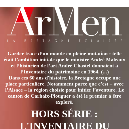
plusieurs
variations.
Les
options
peuvent
être
Garder trace d’un monde en pleine mutation : telle
choisies
était l’ambition initiale que le ministre André Malraux
sur
et l’historien de l’art André Chastel donnaient à
la
l’Inventaire du patrimoine en 1964. (...)
page
Dans ces 60 ans d'histoire, la Bretagne occupe une
place particulière. Notamment parce que c’est – avec
du
l’Alsace – la région choisie pour initier l’aventure. Le
produit
canton de Carhaix-Plouguer a été le premier à être
exploré.
HORS SÉRIE :
L'INVENTAIRE DU