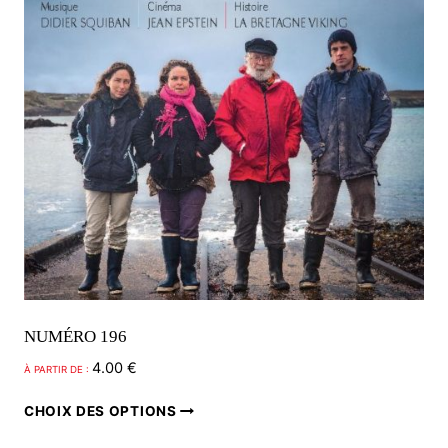
NUMÉRO 196
4.00
€
À PARTIR DE :
Ce
CHOIX DES OPTIONS
produit