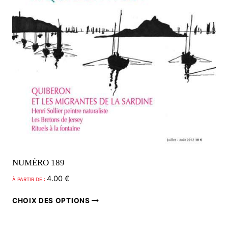
la
page
du
produit
NUMÉRO 189
4.00
€
À PARTIR DE :
Ce
CHOIX DES OPTIONS
produit
a