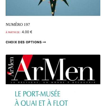
NUMÉRO 197
4.00
€
À PARTIR DE :
Ce
CHOIX DES OPTIONS
produit
a
plusieurs
variations.
Les
options
peuvent
être
choisies
sur