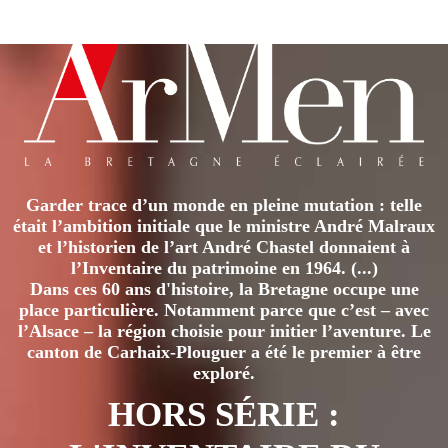
a
plusieurs
variations.
Les
options
peuvent
être
Garder trace d’un monde en pleine mutation : telle
choisies
était l’ambition initiale que le ministre André Malraux
sur
et l’historien de l’art André Chastel donnaient à
la
l’Inventaire du patrimoine en 1964. (...)
page
Dans ces 60 ans d'histoire, la Bretagne occupe une
place particulière. Notamment parce que c’est – avec
du
l’Alsace – la région choisie pour initier l’aventure. Le
produit
canton de Carhaix-Plouguer a été le premier à être
exploré.
HORS SÉRIE :