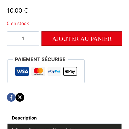
10.00
€
5 en stock
quantité
AJOUTER AU PANIER
de
Numéro
77
PAIEMENT SÉCURISE
Description