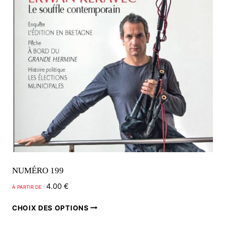
sur
la
page
du
produit
NUMÉRO 199
4.00
€
À PARTIR DE :
Ce
CHOIX DES OPTIONS
produit