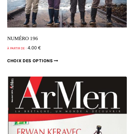
NUMÉRO 196
4.00
€
À PARTIR DE :
Ce
CHOIX DES OPTIONS
produit
a
plusieurs
variations.
Les
options
peuvent
être
choisies