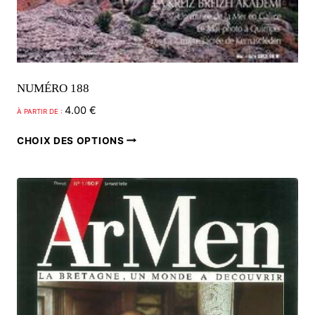
NUMÉRO 188
4.00
€
À PARTIR DE :
Ce
CHOIX DES OPTIONS
produit
a
plusieurs
variations.
Les
options
peuvent
être
choisies