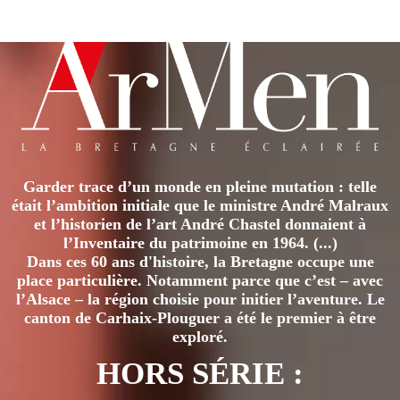
a
plusieurs
variations.
Les
options
peuvent
être
Garder trace d’un monde en pleine mutation : telle
choisies
était l’ambition initiale que le ministre André Malraux
sur
et l’historien de l’art André Chastel donnaient à
la
l’Inventaire du patrimoine en 1964. (...)
page
Dans ces 60 ans d'histoire, la Bretagne occupe une
place particulière. Notamment parce que c’est – avec
du
l’Alsace – la région choisie pour initier l’aventure. Le
produit
canton de Carhaix-Plouguer a été le premier à être
exploré.
HORS SÉRIE :