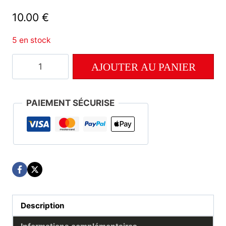
10.00
€
5 en stock
quantité
AJOUTER AU PANIER
de
Numéro
8
PAIEMENT SÉCURISE
Description