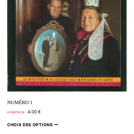
sur
la
page
du
produit
NUMÉRO 1
4.00
€
À PARTIR DE :
Ce
CHOIX DES OPTIONS
produit