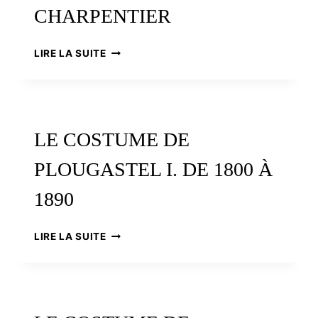
CHARPENTIER
UN
LIRE LA SUITE
TRÉSOR
RETROUVÉ
:
LES
ORIGINAUX
LE COSTUME DE
D’HENRI
CHARPENTIER
PLOUGASTEL I. DE 1800 À
1890
LE
LIRE LA SUITE
COSTUME
DE
PLOUGASTEL
I.
DE