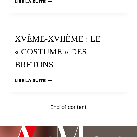
LE
LIRE LA SUITE
KABIG
« BRETON »,
UN
VÊTEMENT
PORTEUR
XVÈME-XVIIÈME : LE
D’IDENTITÉ
« COSTUME » DES
BRETONS
XVÈME-
LIRE LA SUITE
XVIIÈME
:
LE
« COSTUME »
End of content
DES
BRETONS