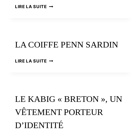
1870
LA
LIRE LA SUITE
À
BRODERIE
1950
BIGOUDÈNE
LA COIFFE PENN SARDIN
LA
LIRE LA SUITE
COIFFE
PENN
SARDIN
LE KABIG « BRETON », UN
VÊTEMENT PORTEUR
D’IDENTITÉ