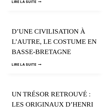
PEIGNON
LIRE LA SUITE
À
NANTES
:
SIX
GÉNÉRATIONS
D’UNE CIVILISATION À
DE
COSTUMIÈRES
L’AUTRE, LE COSTUME EN
BASSE-BRETAGNE
D’UNE
LIRE LA SUITE
CIVILISATION
À
L’AUTRE,
LE
COSTUME
UN TRÉSOR RETROUVÉ :
EN
BASSE-
LES ORIGINAUX D’HENRI
BRETAGNE