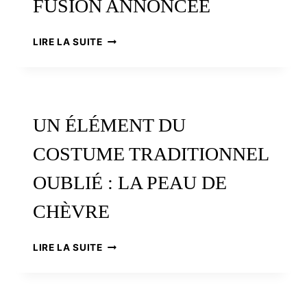
FUSION ANNONCÉE
KENDALC’H
LIRE LA SUITE
ET
WAR’L
LEUR,
CHRONIQUE
D’UNE
UN ÉLÉMENT DU
FUSION
ANNONCÉE
COSTUME TRADITIONNEL
OUBLIÉ : LA PEAU DE
CHÈVRE
UN
LIRE LA SUITE
ÉLÉMENT
DU
COSTUME
TRADITIONNEL