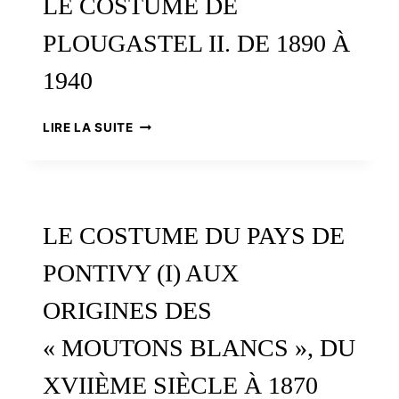
LE COSTUME DE
1800
À
PLOUGASTEL II. DE 1890 À
1890
1940
LE
LIRE LA SUITE
COSTUME
DE
PLOUGASTEL
II.
DE
LE COSTUME DU PAYS DE
1890
À
PONTIVY (I) AUX
1940
ORIGINES DES
« MOUTONS BLANCS », DU
XVIIÈME SIÈCLE À 1870