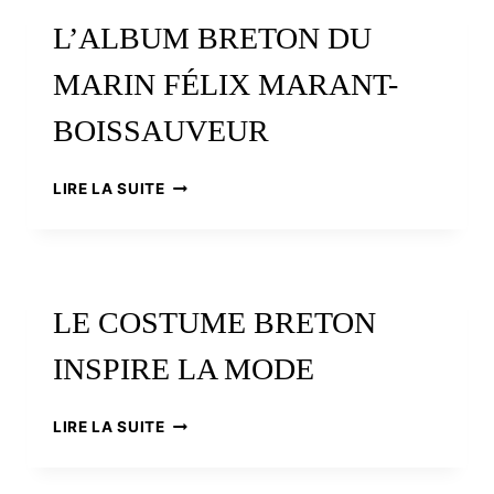
OUBLIÉ
L’ALBUM BRETON DU
:
LA
MARIN FÉLIX MARANT-
PEAU
DE
BOISSAUVEUR
CHÈVRE
L’ALBUM
LIRE LA SUITE
BRETON
DU
MARIN
FÉLIX
MARANT-
LE COSTUME BRETON
BOISSAUVEUR
INSPIRE LA MODE
LE
LIRE LA SUITE
COSTUME
BRETON
INSPIRE