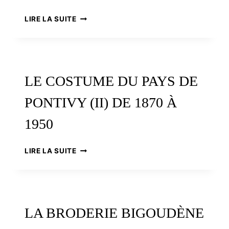
LE
LIRE LA SUITE
COSTUME
DU
PAYS
DE
PONTIVY
LE COSTUME DU PAYS DE
(I)
AUX
PONTIVY (II) DE 1870 À
ORIGINES
DES
1950
« MOUTONS
BLANCS »,
DU
LE
LIRE LA SUITE
XVIIÈME
COSTUME
SIÈCLE
DU
À
PAYS
1870
DE
PONTIVY
LA BRODERIE BIGOUDÈNE
(II)
DE