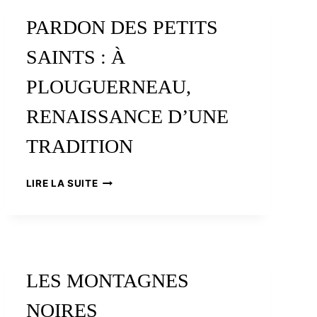
:
LE
PARDON DES PETITS
RENOUVEAU
DE
SAINTS : À
LA
BOULANGERIE
PLOUGUERNEAU,
BRETONNE
RENAISSANCE D’UNE
TRADITION
PARDON
LIRE LA SUITE
DES
PETITS
SAINTS
:
À
PLOUGUERNEAU,
LES MONTAGNES
RENAISSANCE
D’UNE
NOIRES
TRADITION