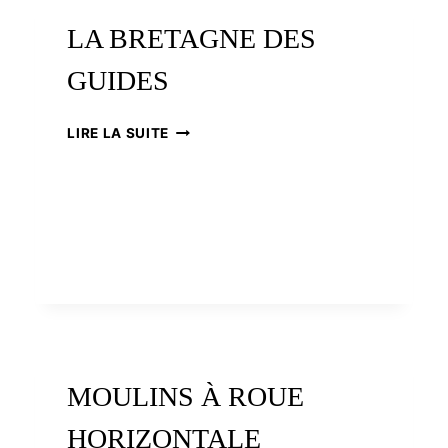
LA
FONTENELLE,
LA BRETAGNE DES
UN
CONDOTTIERE
GUIDES
BRETON
LA
LIRE LA SUITE
BRETAGNE
DES
GUIDES
MOULINS À ROUE
HORIZONTALE