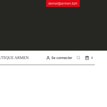
demat@armen.bzh
UTIQUE ARMEN
Se connecter
0