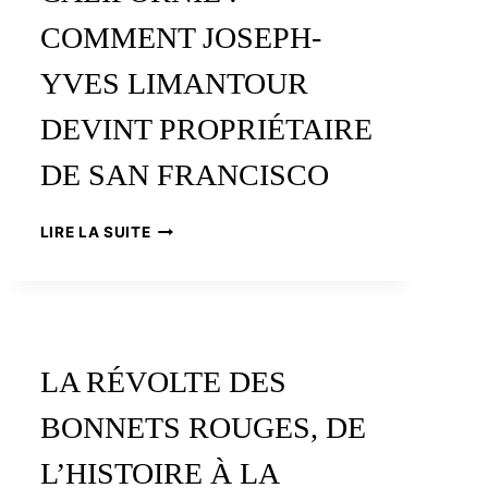
COMMENT JOSEPH-
YVES LIMANTOUR
DEVINT PROPRIÉTAIRE
DE SAN FRANCISCO
UN
LIRE LA SUITE
BRETON
EN
CALIFORNIE
:
COMMENT
JOSEPH-
LA RÉVOLTE DES
YVES
LIMANTOUR
BONNETS ROUGES, DE
DEVINT
PROPRIÉTAIRE
L’HISTOIRE À LA
DE