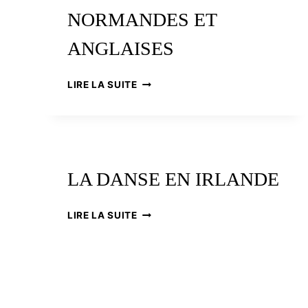
NORMANDES ET
ANGLAISES
NOMS
LIRE LA SUITE
DE
LIEUX
GALLOIS
(2),
LES
INFLUENCES
LA DANSE EN IRLANDE
NORMANDES
ET
ANGLAISES
LA
LIRE LA SUITE
DANSE
EN
IRLANDE