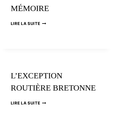
SAN
MÉMOIRE
FRANCISCO
LA
LIRE LA SUITE
RÉVOLTE
DES
BONNETS
ROUGES,
DE
L’HISTOIRE
À
LA
L’EXCEPTION
MÉMOIRE
ROUTIÈRE BRETONNE
L’EXCEPTION
LIRE LA SUITE
ROUTIÈRE
BRETONNE