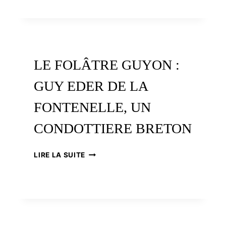
GRAND
CALVAIRE
BRETON,
UNE
FORMULE
NÉE
LE FOLÂTRE GUYON :
DANS
LE
GUY EDER DE LA
HAUT
PAYS
FONTENELLE, UN
CONDOTTIERE BRETON
LE
LIRE LA SUITE
FOLÂTRE
GUYON
:
GUY
EDER
DE