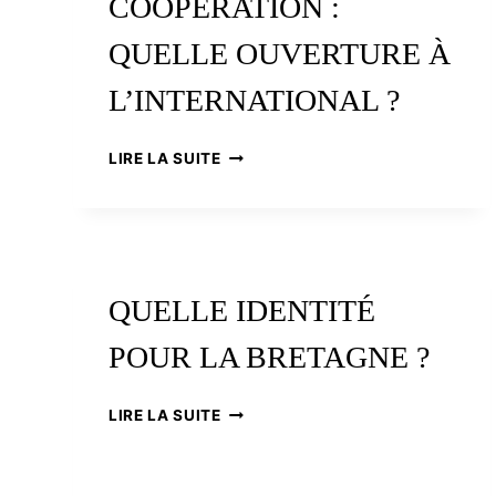
COOPÉRATION :
QUELLE OUVERTURE À
L’INTERNATIONAL ?
BRETAGNE
LIRE LA SUITE
ET
COOPÉRATION
:
QUELLE
OUVERTURE
À
QUELLE IDENTITÉ
L’INTERNATIONAL
?
POUR LA BRETAGNE ?
QUELLE
LIRE LA SUITE
IDENTITÉ
POUR
LA