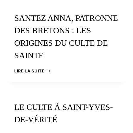
MANCHÀN
SANTEZ ANNA, PATRONNE
DES BRETONS : LES
ORIGINES DU CULTE DE
SAINTE
SANTEZ
LIRE LA SUITE
ANNA,
PATRONNE
DES
BRETONS
:
LE CULTE À SAINT-YVES-
LES
ORIGINES
DE-VÉRITÉ
DU
CULTE
DE