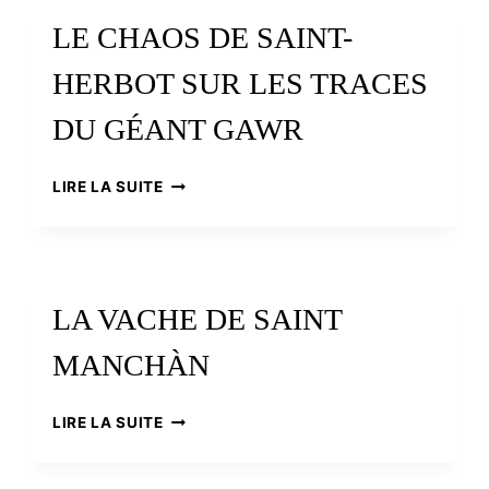
À
LE CHAOS DE SAINT-
PLOUGUERNEAU,
RENAISSANCE
HERBOT SUR LES TRACES
D’UNE
TRADITION
DU GÉANT GAWR
LE
LIRE LA SUITE
CHAOS
DE
SAINT-
HERBOT
SUR
LA VACHE DE SAINT
LES
TRACES
MANCHÀN
DU
GÉANT
GAWR
LA
LIRE LA SUITE
VACHE
DE
SAINT