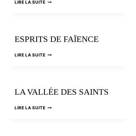
LE
LIRE LA SUITE
SAINTE
CULTE
À
SAINT-
YVES-
DE-
ESPRITS DE FAÏENCE
VÉRITÉ
ESPRITS
LIRE LA SUITE
DE
FAÏENCE
LA VALLÉE DES SAINTS
LA
LIRE LA SUITE
VALLÉE
DES
SAINTS