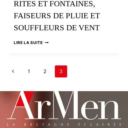
RITES ET FONTAINES,
FAISEURS DE PLUIE ET
SOUFFLEURS DE VENT
RITES
LIRE LA SUITE
ET
FONTAINES,
FAISEURS
DE
PAGE
Previous
1
2
3
PLUIE
ET
NAVIGATION
Page
SOUFFLEURS
DE
VENT