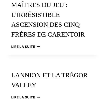
MAÎTRES DU JEU :
L’IRRÉSISTIBLE
ASCENSION DES CINQ
FRÈRES DE CARENTOIR
LES
LIRE LA SUITE
GUILLEMOT,
MAÎTRES
DU
JEU
:
LANNION ET LA TRÉGOR
L’IRRÉSISTIBLE
ASCENSION
VALLEY
DES
CINQ
FRÈRES
LANNION
LIRE LA SUITE
DE
ET
CARENTOIR