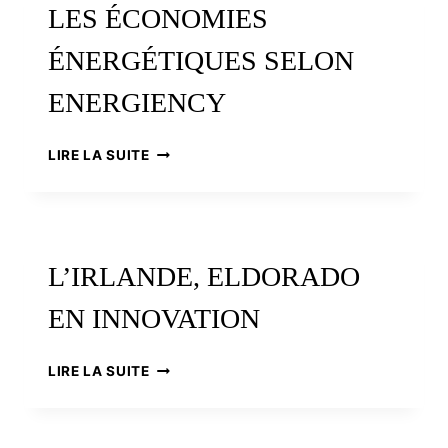
LES ÉCONOMIES
E-
MAGE
ÉNERGÉTIQUES SELON
IN
3D
ENERGIENCY
LES
LIRE LA SUITE
ÉCONOMIES
ÉNERGÉTIQUES
SELON
ENERGIENCY
L’IRLANDE, ELDORADO
EN INNOVATION
L’IRLANDE,
LIRE LA SUITE
ELDORADO
EN
INNOVATION