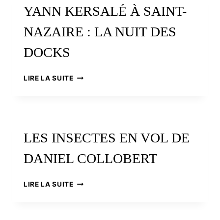
YANN KERSALÉ À SAINT-
NAZAIRE : LA NUIT DES
DOCKS
YANN
LIRE LA SUITE
KERSALÉ
À
SAINT-
NAZAIRE
:
LES INSECTES EN VOL DE
LA
NUIT
DANIEL COLLOBERT
DES
DOCKS
LES
LIRE LA SUITE
INSECTES
EN
VOL