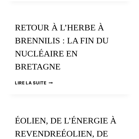
LA
TRÉGOR
VALLEY
RETOUR À L’HERBE À
BRENNILIS : LA FIN DU
NUCLÉAIRE EN
BRETAGNE
RETOUR
LIRE LA SUITE
À
L’HERBE
À
BRENNILIS
:
ÉOLIEN, DE L’ÉNERGIE À
LA
FIN
REVENDREÉOLIEN, DE
DU