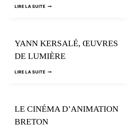
VOLER
LIRE LA SUITE
AVEC
LES
OIES
:
LE
YANN KERSALÉ, ŒUVRES
GRAND
VOYAGE
DE LUMIÈRE
DE
CHRISTIAN
MOULLEC
YANN
LIRE LA SUITE
KERSALÉ,
ŒUVRES
DE
LUMIÈRE
LE CINÉMA D’ANIMATION
BRETON