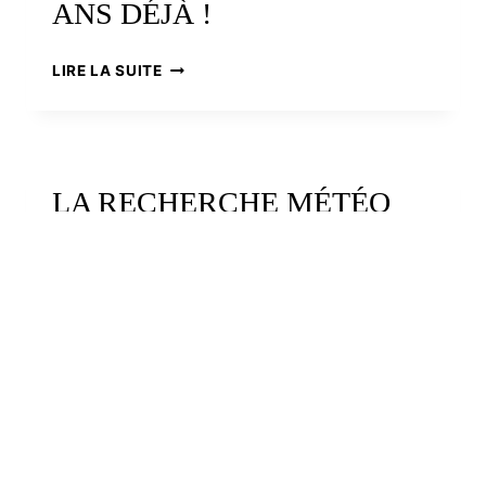
ANS DÉJÀ !
LE
LIRE LA SUITE
RADÔME,
CINQUANTE
ANS
DÉJÀ
!
LA RECHERCHE MÉTÉO
AU BEAU FIXE
LA
LIRE LA SUITE
RECHERCHE
MÉTÉO
AU
BEAU
End of content
FIXE