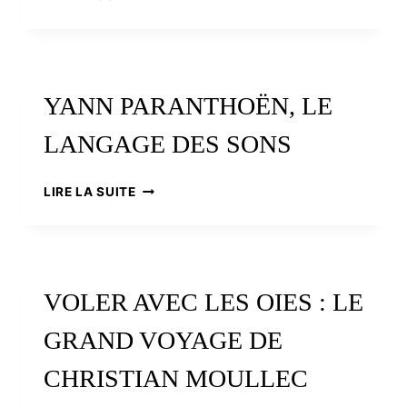
SAUMONS
DE
LA
SALMOR,
UN
YANN PARANTHOËN, LE
ÉLEVAGE
ORIGINAL
LANGAGE DES SONS
EN
BAIE
DE
YANN
LIRE LA SUITE
MORLAIX
PARANTHOËN,
LE
LANGAGE
DES
SONS
VOLER AVEC LES OIES : LE
GRAND VOYAGE DE
CHRISTIAN MOULLEC