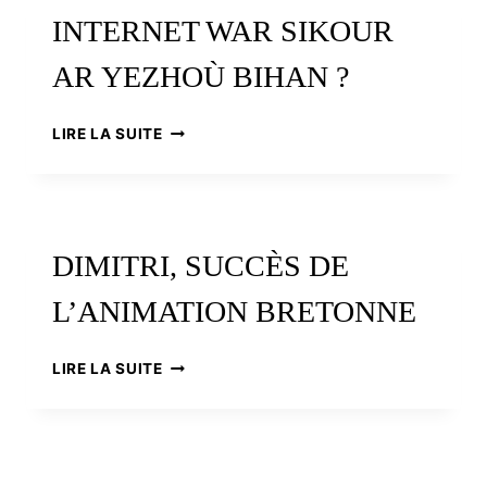
INTERNET WAR SIKOUR
AR YEZHOÙ BIHAN ?
INTERNET
LIRE LA SUITE
WAR
SIKOUR
AR
YEZHOÙ
BIHAN
DIMITRI, SUCCÈS DE
?
L’ANIMATION BRETONNE
DIMITRI,
LIRE LA SUITE
SUCCÈS
DE
L’ANIMATION
BRETONNE