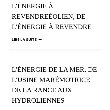
NUCLÉAIRE
L’ÉNERGIE À
EN
BRETAGNE
REVENDREÉOLIEN, DE
L’ÉNERGIE À REVENDRE
ÉOLIEN,
LIRE LA SUITE
DE
L’ÉNERGIE
À
REVENDREÉOLIEN,
DE
L’ÉNERGIE DE LA MER, DE
L’ÉNERGIE
À
L’USINE MARÉMOTRICE
REVENDREÉOLIEN,
DE
DE LA RANCE AUX
L’ÉNERGIE
À
HYDROLIENNES
REVENDRE