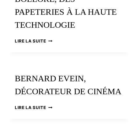
PAPETERIES À LA HAUTE
TECHNOLOGIE
BOLLORÉ,
LIRE LA SUITE
DES
PAPETERIES
À
LA
HAUTE
BERNARD EVEIN,
TECHNOLOGIE
DÉCORATEUR DE CINÉMA
BERNARD
LIRE LA SUITE
EVEIN,
DÉCORATEUR
DE
CINÉMA