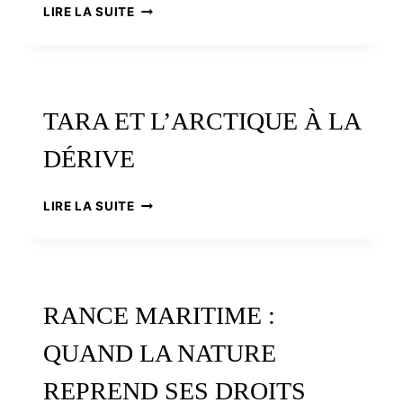
L’ÉNERGIE
LIRE LA SUITE
DE
LA
MER,
DE
L’USINE
TARA ET L’ARCTIQUE À LA
MARÉMOTRICE
DE
DÉRIVE
LA
RANCE
AUX
TARA
LIRE LA SUITE
HYDROLIENNES
ET
L’ARCTIQUE
À
LA
DÉRIVE
RANCE MARITIME :
QUAND LA NATURE
REPREND SES DROITS