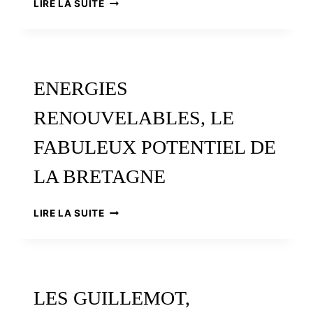
LE
LIRE LA SUITE
CINÉMA
D’ANIMATION
BRETON
ENERGIES
RENOUVELABLES, LE
FABULEUX POTENTIEL DE
LA BRETAGNE
ENERGIES
LIRE LA SUITE
RENOUVELABLES,
LE
FABULEUX
POTENTIEL
DE
LES GUILLEMOT,
LA
BRETAGNE