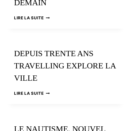
DEMAIN
L’IMT
LIRE LA SUITE
ATLANTIQUE
LANCE
LES
ENTREPRISES
DE
DEPUIS TRENTE ANS
DEMAIN
TRAVELLING EXPLORE LA
VILLE
DEPUIS
LIRE LA SUITE
TRENTE
ANS
TRAVELLING
EXPLORE
LA
LE NAUTISME, NOUVEL
VILLE