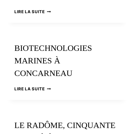
RANCE
LIRE LA SUITE
MARITIME
:
QUAND
LA
NATURE
BIOTECHNOLOGIES
REPREND
SES
MARINES À
DROITS
CONCARNEAU
BIOTECHNOLOGIES
LIRE LA SUITE
MARINES
À
CONCARNEAU
LE RADÔME, CINQUANTE