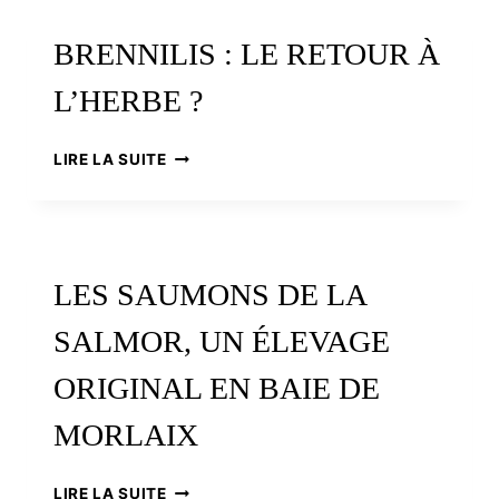
DE
DANIEL
BRENNILIS : LE RETOUR À
COLLOBERT
L’HERBE ?
BRENNILIS
LIRE LA SUITE
:
LE
RETOUR
À
L’HERBE
LES SAUMONS DE LA
?
SALMOR, UN ÉLEVAGE
ORIGINAL EN BAIE DE
MORLAIX
LES
LIRE LA SUITE