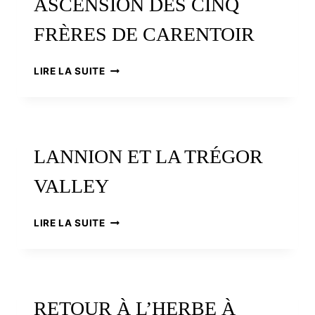
ASCENSION DES CINQ
FRÈRES DE CARENTOIR
LES
LIRE LA SUITE
GUILLEMOT,
MAÎTRES
DU
JEU
:
LANNION ET LA TRÉGOR
L’IRRÉSISTIBLE
ASCENSION
VALLEY
DES
CINQ
FRÈRES
LANNION
LIRE LA SUITE
DE
ET
CARENTOIR
LA
TRÉGOR
VALLEY
RETOUR À L’HERBE À