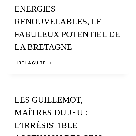
ENERGIES
RENOUVELABLES, LE
FABULEUX POTENTIEL DE
LA BRETAGNE
ENERGIES
LIRE LA SUITE
RENOUVELABLES,
LE
FABULEUX
POTENTIEL
DE
LES GUILLEMOT,
LA
BRETAGNE
MAÎTRES DU JEU :
L’IRRÉSISTIBLE