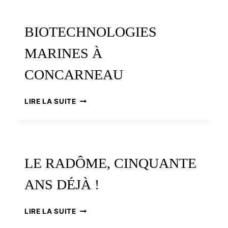
LA
NATURE
BIOTECHNOLOGIES
REPREND
SES
MARINES À
DROITS
CONCARNEAU
BIOTECHNOLOGIES
LIRE LA SUITE
MARINES
À
CONCARNEAU
LE RADÔME, CINQUANTE
ANS DÉJÀ !
LE
LIRE LA SUITE
RADÔME,