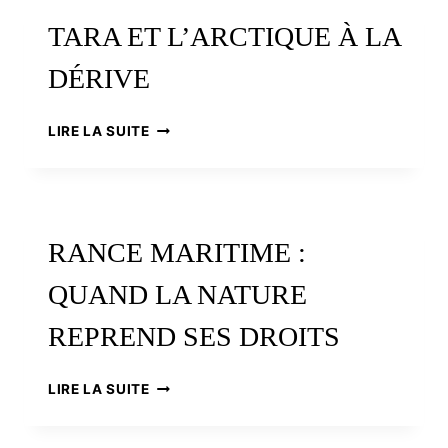
L’USINE
TARA ET L’ARCTIQUE À LA
MARÉMOTRICE
DE
DÉRIVE
LA
RANCE
AUX
TARA
LIRE LA SUITE
HYDROLIENNES
ET
L’ARCTIQUE
À
LA
DÉRIVE
RANCE MARITIME :
QUAND LA NATURE
REPREND SES DROITS
RANCE
LIRE LA SUITE
MARITIME
:
QUAND