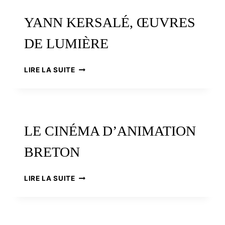
:
LE
YANN KERSALÉ, ŒUVRES
GRAND
VOYAGE
DE LUMIÈRE
DE
CHRISTIAN
MOULLEC
YANN
LIRE LA SUITE
KERSALÉ,
ŒUVRES
DE
LUMIÈRE
LE CINÉMA D’ANIMATION
BRETON
LE
LIRE LA SUITE
CINÉMA
D’ANIMATION
BRETON