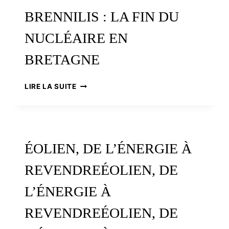
BRENNILIS : LA FIN DU
NUCLÉAIRE EN
BRETAGNE
RETOUR
LIRE LA SUITE
À
L’HERBE
À
BRENNILIS
:
ÉOLIEN, DE L’ÉNERGIE À
LA
FIN
REVENDREÉOLIEN, DE
DU
NUCLÉAIRE
L’ÉNERGIE À
EN
BRETAGNE
REVENDREÉOLIEN, DE