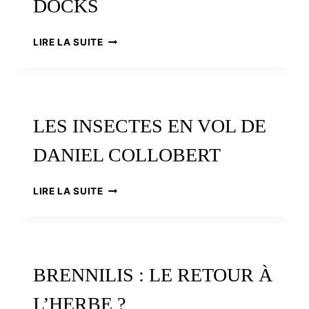
DOCKS
YANN
LIRE LA SUITE
KERSALÉ
À
SAINT-
NAZAIRE
:
LES INSECTES EN VOL DE
LA
NUIT
DANIEL COLLOBERT
DES
DOCKS
LES
LIRE LA SUITE
INSECTES
EN
VOL
DE
DANIEL
BRENNILIS : LE RETOUR À
COLLOBERT
L’HERBE ?