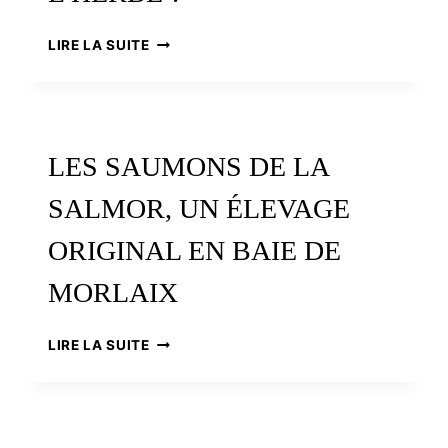
BRENNILIS
LIRE LA SUITE
:
LE
RETOUR
À
L’HERBE
LES SAUMONS DE LA
?
SALMOR, UN ÉLEVAGE
ORIGINAL EN BAIE DE
MORLAIX
LES
LIRE LA SUITE
SAUMONS
DE
LA
SALMOR,
UN