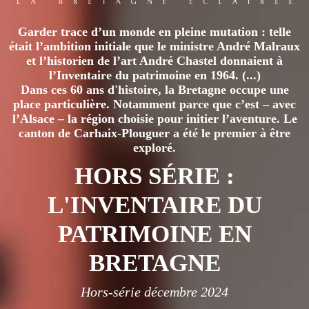
Garder trace d’un monde en pleine mutation : telle
était l’ambition initiale que le ministre André Malraux
et l’historien de l’art André Chastel donnaient à
l’Inventaire du patrimoine en 1964. (...)
Dans ces 60 ans d'histoire, la Bretagne occupe une
place particulière. Notamment parce que c’est – avec
l’Alsace – la région choisie pour initier l’aventure. Le
canton de Carhaix-Plouguer a été le premier à être
exploré.
HORS SÉRIE :
L'INVENTAIRE DU
PATRIMOINE EN
BRETAGNE
Hors-série décembre 2024