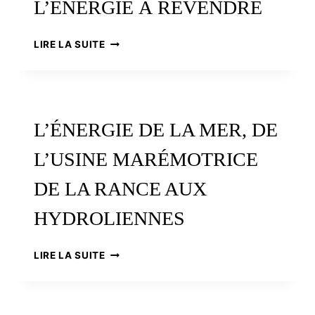
L’ÉNERGIE À REVENDRE
ÉOLIEN,
LIRE LA SUITE
DE
L’ÉNERGIE
À
REVENDREÉOLIEN,
DE
L’ÉNERGIE DE LA MER, DE
L’ÉNERGIE
À
L’USINE MARÉMOTRICE
REVENDREÉOLIEN,
DE
DE LA RANCE AUX
L’ÉNERGIE
À
HYDROLIENNES
REVENDRE
L’ÉNERGIE
LIRE LA SUITE
DE
LA
MER,
DE