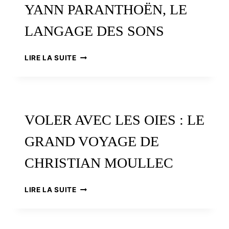
YANN PARANTHOËN, LE
ÉLEVAGE
ORIGINAL
LANGAGE DES SONS
EN
BAIE
DE
YANN
LIRE LA SUITE
MORLAIX
PARANTHOËN,
LE
LANGAGE
DES
SONS
VOLER AVEC LES OIES : LE
GRAND VOYAGE DE
CHRISTIAN MOULLEC
VOLER
LIRE LA SUITE
AVEC
LES
OIES