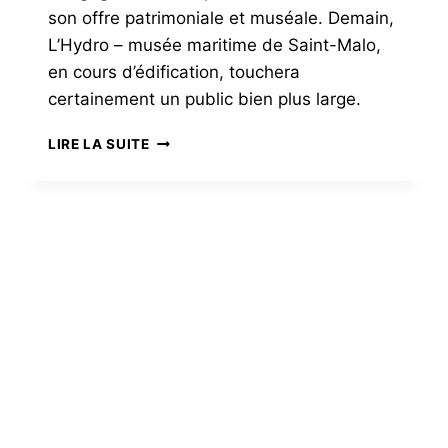
son offre patrimoniale et muséale. Demain,
L’Hydro – musée maritime de Saint-Malo,
en cours d’édification, touchera
certainement un public bien plus large.
NAISSANCE
LIRE LA SUITE
EN
2028
DE
L’HYDRO
MUSÉE
LA BOGUE D’OR A
MARITIME
DE
CINQUANTE ANS !
SAINT-
MALO
Chaque dernier week-end d’octobre, la
paisible cité de Redon s’anime à l’occasion
de la séculaire Foire de la Teillouse, à
laquelle se joint, depuis 1975, la fameuse