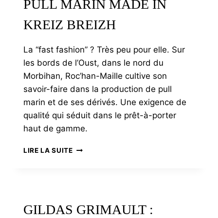
PULL MARIN MADE IN
KREIZ BREIZH
La “fast fashion” ? Très peu pour elle. Sur
les bords de l’Oust, dans le nord du
Morbihan, Roc’han-Maille cultive son
savoir-faire dans la production de pull
marin et de ses dérivés. Une exigence de
qualité qui séduit dans le prêt-à-porter
haut de gamme.
ROC’HAN-
LIRE LA SUITE
MAILLE,
LE
HAUT
DE
GAMME
GILDAS GRIMAULT :
DU