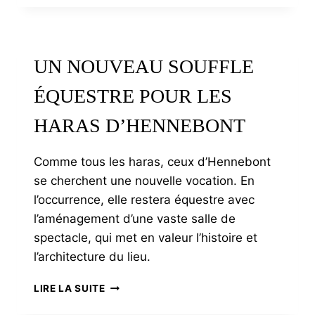
AVEL,
UN
NOUVEAU
SOUFFLE
UN NOUVEAU SOUFFLE
POUR
L’ART
ÉQUESTRE POUR LES
BRETON
HARAS D’HENNEBONT
Comme tous les haras, ceux d’Hennebont
se cherchent une nouvelle vocation. En
l’occurrence, elle restera équestre avec
l’aménagement d’une vaste salle de
spectacle, qui met en valeur l’histoire et
l’architecture du lieu.
UN
LIRE LA SUITE
NOUVEAU
SOUFFLE