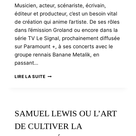
Musicien, acteur, scénariste, écrivain,
éditeur et producteur, c’est un besoin vital
de création qui anime l’artiste. De ses rôles
dans l’émission Groland ou encore dans la
série TV Le Signal, prochainement diffusée
sur Paramount +, à ses concerts avec le
groupe rennais Banane Metalik, en
passant…
MUSICIEN,
LIRE LA SUITE
SCÉNARISTE,
ACTEUR,
ÉCRIVAIN,
ÉDITEUR,
RURIK
SAMUEL LEWIS OU L’ART
SALLÉ,
L’ART
DE CULTIVER LA
COMME
HORIZON