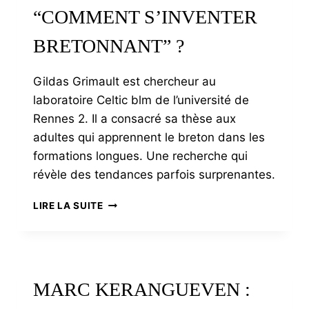
PULL
“COMMENT S’INVENTER
MARIN
MADE
BRETONNANT” ?
IN
KREIZ
BREIZH
Gildas Grimault est chercheur au
laboratoire Celtic blm de l’université de
Rennes 2. Il a consacré sa thèse aux
adultes qui apprennent le breton dans les
formations longues. Une recherche qui
révèle des tendances parfois surprenantes.
GILDAS
LIRE LA SUITE
GRIMAULT
:
“COMMENT
S’INVENTER
BRETONNANT”
MARC KERANGUEVEN :
?