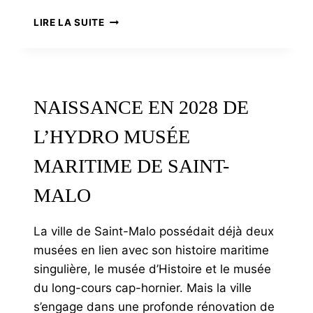
RONAN
LIRE LA SUITE
LE
BARS,
MUSICIEN,
UNE
VIE
NAISSANCE EN 2028 DE
AUX
CORNEMUSES
L’HYDRO MUSÉE
MARITIME DE SAINT-
MALO
La ville de Saint-Malo possédait déjà deux
musées en lien avec son histoire maritime
singulière, le musée d’Histoire et le musée
du long-cours cap-hornier. Mais la ville
s’engage dans une profonde rénovation de