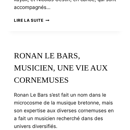
accompagnés…
CAMILLE
LIRE LA SUITE
PRIGENT,
L’EXIGENCE
AU
SERVICE
D’UNE
RONAN LE BARS,
LÉGITIME
AMBITION
MUSICIEN, UNE VIE AUX
CORNEMUSES
Ronan Le Bars s’est fait un nom dans le
microcosme de la musique bretonne, mais
son expertise aux diverses cornemuses en
a fait un musicien recherché dans des
univers diversifiés.