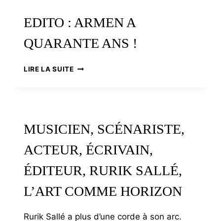
GRANDES
FAMILLES
EDITO : ARMEN A
BRETONNES
QUARANTE ANS !
EDITO
LIRE LA SUITE
:
ARMEN
A
QUARANTE
ANS
MUSICIEN, SCÉNARISTE,
!
ACTEUR, ÉCRIVAIN,
ÉDITEUR, RURIK SALLÉ,
L’ART COMME HORIZON
Rurik Sallé a plus d’une corde à son arc.