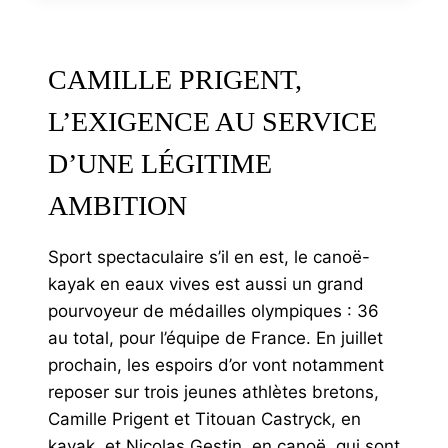
L’ART
DE
CULTIVER
CAMILLE PRIGENT,
LA
SIMPLICITÉ,
L’EXIGENCE AU SERVICE
GALLOIS
D’ORIGINE,
D’UNE LÉGITIME
IL
EST
AMBITION
INSTALLÉ
À
DUAULT
Sport spectaculaire s’il en est, le canoë-
(22)
kayak en eaux vives est aussi un grand
pourvoyeur de médailles olympiques : 36
au total, pour l’équipe de France. En juillet
prochain, les espoirs d’or vont notamment
reposer sur trois jeunes athlètes bretons,
Camille Prigent et Titouan Castryck, en
kayak, et Nicolas Gestin, en canoë, qui sont