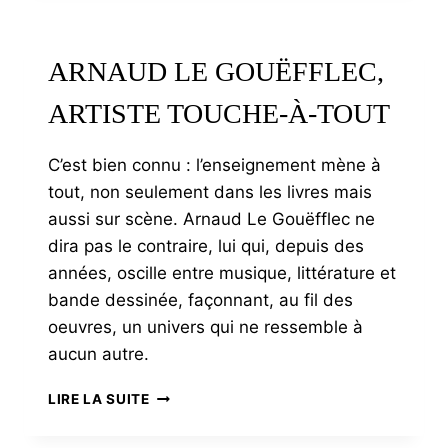
LES
CONSOMMATEURS
DOIVENT
ARNAUD LE GOUËFFLEC,
AVOIR
CONSCIENCE
ARTISTE TOUCHE-À-TOUT
DE
LA
VALEUR
C’est bien connu : l’enseignement mène à
D’UN
tout, non seulement dans les livres mais
LÉGUME
aussi sur scène. Arnaud Le Gouëfflec ne
dira pas le contraire, lui qui, depuis des
années, oscille entre musique, littérature et
bande dessinée, façonnant, au fil des
oeuvres, un univers qui ne ressemble à
aucun autre.
ARNAUD
LIRE LA SUITE
LE
GOUËFFLEC,