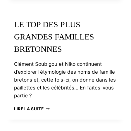
ÉQUESTRE
POUR
LES
LE TOP DES PLUS
HARAS
D’HENNEBONT
GRANDES FAMILLES
BRETONNES
Clément Soubigou et Niko continuent
d’explorer l’étymologie des noms de famille
bretons et, cette fois-ci, on donne dans les
paillettes et les célébrités… En faites-vous
partie ?
LE
LIRE LA SUITE
TOP
DES
PLUS