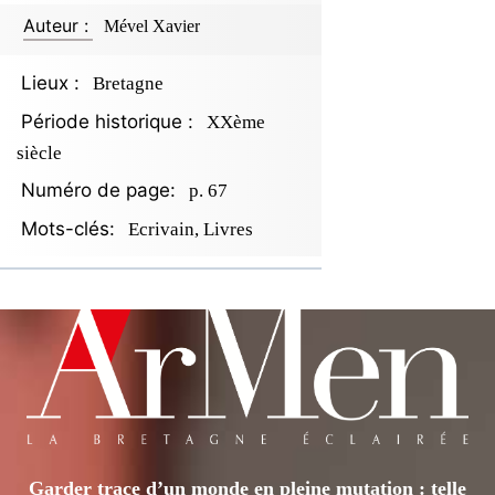
Auteur :
Mével Xavier
Lieux :
Bretagne
Période historique :
XXème
siècle
Numéro de page:
p. 67
Mots-clés:
Ecrivain, Livres
Garder trace d’un monde en pleine mutation : telle