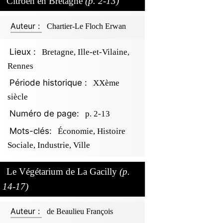
Citroën en Bretagne
(p. 2-13)
Auteur :
Chartier-Le Floch Erwan
Lieux :
Bretagne, Ille-et-Vilaine,
Rennes
Période historique :
XXème
siècle
Numéro de page:
p. 2-13
Mots-clés:
Économie, Histoire
Sociale, Industrie, Ville
Le Végétarium de La Gacilly
(p.
14-17)
Auteur :
de Beaulieu François