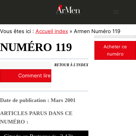
Skip
to
content
Vous êtes ici :
Accueil index
» Armen Numéro 119
NUMÉRO 119
Acheter ce
numéro
RETOUR À L'INDEX
Comment lire la revue ?
Date de publication : Mars 2001
ARTICLES PARUS DANS CE
NUMÉRO :