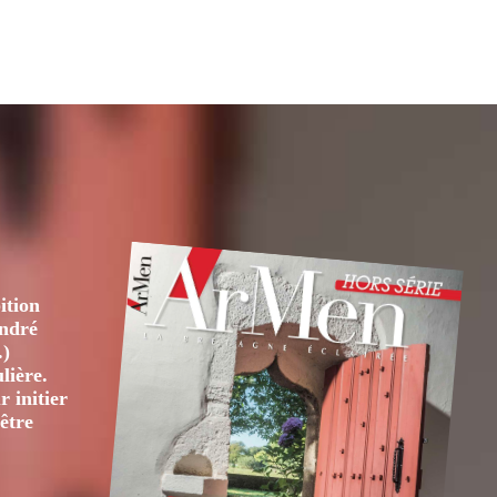
ition
André
.)
lière.
 initier
être