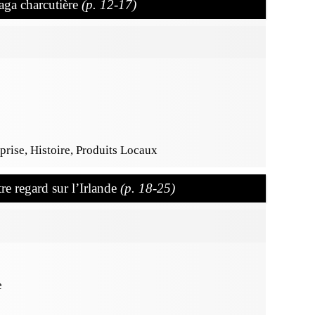
aga charcutière
(p. 12-17)
prise, Histoire, Produits Locaux
re regard sur l’Irlande
(p. 18-25)
e