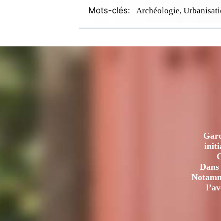
Mots-clés:
Archéologie, Urbanisat
Gard
init
C
Dans 
Notamme
l’a