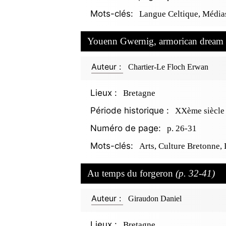
Mots-clés:
Langue Celtique, Médias
Youenn Gwernig, armorican dream
Auteur :
Chartier-Le Floch Erwan
Lieux :
Bretagne
Période historique :
XXème siècle
Numéro de page:
p. 26-31
Mots-clés:
Arts, Culture Bretonne,
Au temps du forgeron
(p. 32-41)
Auteur :
Giraudon Daniel
Lieux :
Bretagne