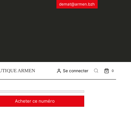
demat@armen.bzh
UTIQUE ARMEN
Se connecter
0
Acheter ce numéro