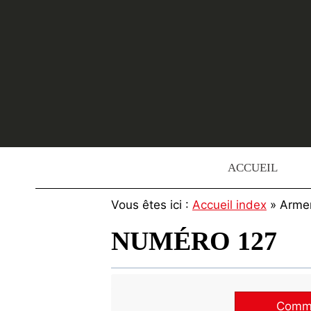
Skip
to
content
ACCUEIL
Vous êtes ici :
Accueil index
» Arme
NUMÉRO 127
Commen