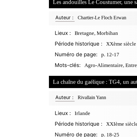
Les andouilles Le Coustumer, une s
Auteur :
Chartier-Le Floch Erwan
Lieux :
Bretagne, Morbihan
Période historique :
XXème siècle
Numéro de page:
p. 12-17
Mots-clés:
Agro-Alimentaire, Entre
La chaîne du gaélique : TG4, un aut
Auteur :
Rivallain Yann
Lieux :
Irlande
Période historique :
XXIème siècl
Numéro de page:
p. 18-25