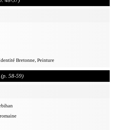
p. 48-57)
Identité Bretonne, Peinture
r
(p. 58-59)
rbihan
-romaine