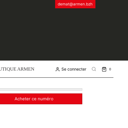
demat@armen.bzh
UTIQUE ARMEN
Se connecter
0
Acheter ce numéro