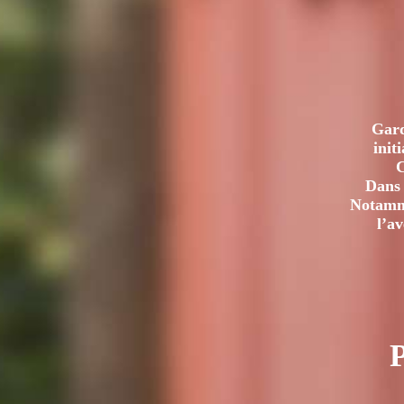
Gard
init
C
Dans 
Notamme
l’a