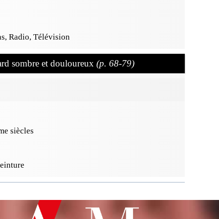
s, Radio, Télévision
gard sombre et douloureux
(p. 68-79)
e siècles
Peinture