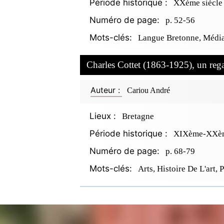
Période historique :
XXème siècle
Numéro de page:
p. 52-56
Mots-clés:
Langue Bretonne, Média
Charles Cottet (1863-1925), un re
Auteur :
Cariou André
Lieux :
Bretagne
Période historique :
XIXème-XXèm
Numéro de page:
p. 68-79
Mots-clés:
Arts, Histoire De L'art, 