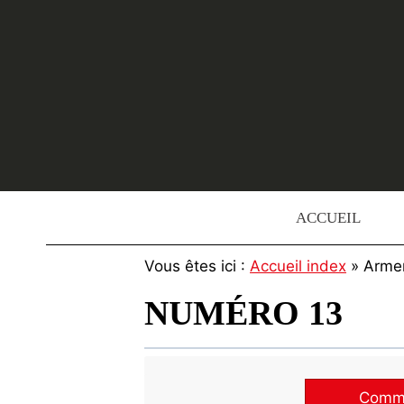
Skip
to
content
ACCUEIL
Vous êtes ici :
Accueil index
» Arme
NUMÉRO 13
Commen