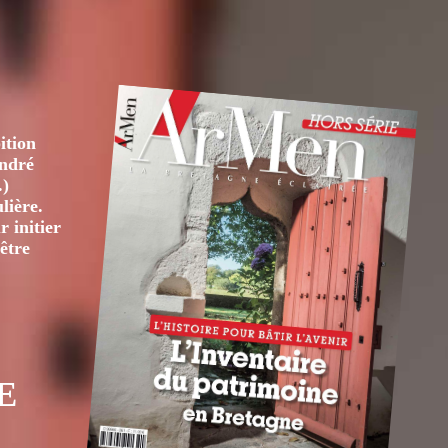
ition
André
.)
lière.
 initier
être
E