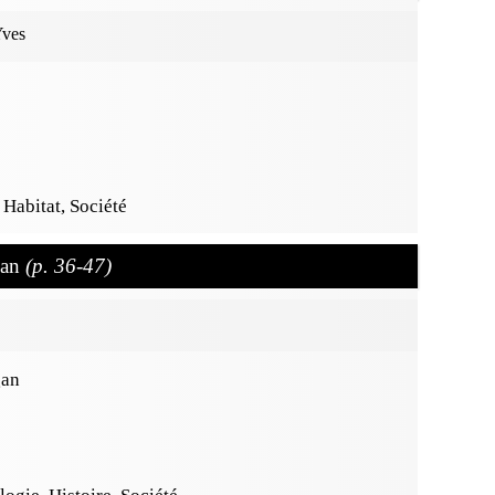
Yves
Habitat, Société
gan
(p. 36-47)
gan