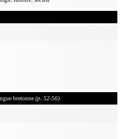
ogie, Histoire, Société
langue bretonne
(p. 52-56)