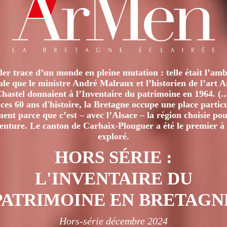
er trace d’un monde en pleine mutation : telle était l’amb
iale que le ministre André Malraux et l’historien de l’art 
hastel donnaient à l’Inventaire du patrimoine en 1964. (..
ces 60 ans d'histoire, la Bretagne occupe une place particu
nt parce que c’est – avec l’Alsace – la région choisie pour
venture. Le canton de Carhaix-Plouguer a été le premier à 
exploré.
HORS SÉRIE :
L'INVENTAIRE DU
PATRIMOINE EN BRETAGN
Hors-série décembre 2024