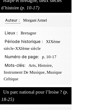
Harpe et Bretagne, deux siècles
d’histoire
(p. 10-17)
Auteur :
Morgant Armel
Lieux :
Bretagne
Période historique :
XIXème
siècle-XXIème siècle
Numéro de page:
p. 10-17
Mots-clés:
Arts, Histoire,
Instrument De Musique, Musique
Celtique
Un parc national pour l’Iroise ?
(p.
18-25)