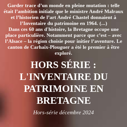
Garder trace d’un monde en pleine mutation : telle
était l’ambition initiale que le ministre André Malraux
et l’historien de l’art André Chastel donnaient à
l’Inventaire du patrimoine en 1964. (...)
Dans ces 60 ans d'histoire, la Bretagne occupe une
place particulière. Notamment parce que c’est – avec
l’Alsace – la région choisie pour initier l’aventure. Le
canton de Carhaix-Plouguer a été le premier à être
exploré.
HORS SÉRIE :
L'INVENTAIRE DU
PATRIMOINE EN
BRETAGNE
Hors-série décembre 2024