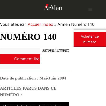
Skip
to
content
Vous êtes ici :
Accueil index
» Armen Numéro 140
NUMÉRO 140
Acheter ce
numéro
RETOUR À L'INDEX
Comment lire la revue ?
Date de publication : Mai-Juin 2004
ARTICLES PARUS DANS CE
NUMÉRO :