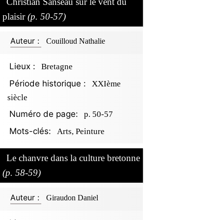
Christian Sanséau sur le vent du
plaisir
(p. 50-57)
Auteur :
Couilloud Nathalie
Lieux :
Bretagne
Période historique :
XXIème
siècle
Numéro de page:
p. 50-57
Mots-clés:
Arts, Peinture
Le chanvre dans la culture bretonne
(p. 58-59)
Auteur :
Giraudon Daniel