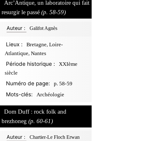
Arc’Antique, un laboratoire qui fait
resurgir le passé
(p. 58-59)
Auteur :
Galifot Agnès
Lieux :
Bretagne, Loire-
Atlantique, Nantes
Période historique :
XXIème
siècle
Numéro de page:
p. 58-59
Mots-clés:
Archéologie
Dom Duff : rock folk and
brezhoneg
(p. 60-61)
Auteur :
Chartier-Le Floch Erwan