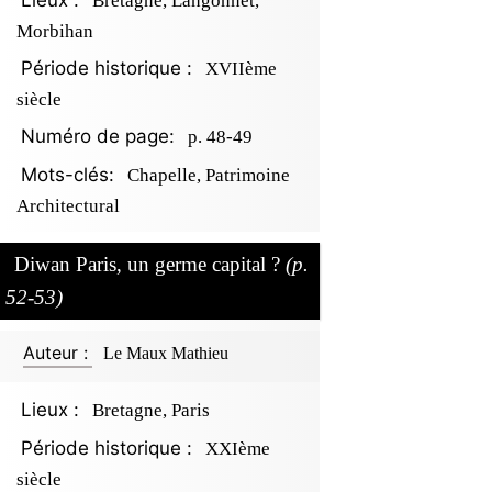
Lieux :
Bretagne, Langonnet,
Morbihan
Période historique :
XVIIème
siècle
Numéro de page:
p. 48-49
Mots-clés:
Chapelle, Patrimoine
Architectural
Diwan Paris, un germe capital ?
(p.
52-53)
Auteur :
Le Maux Mathieu
Lieux :
Bretagne, Paris
Période historique :
XXIème
siècle