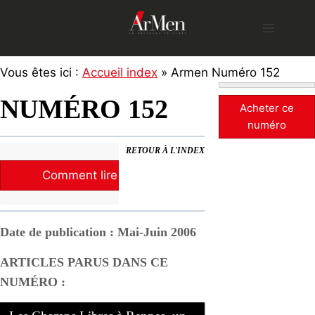
Skip
to
content
Vous êtes ici :
Accueil index
» Armen Numéro 152
NUMÉRO 152
Acheter ce
numéro
RETOUR À L'INDEX
Comment lire la revue ?
Date de publication : Mai-Juin 2006
ARTICLES PARUS DANS CE
NUMÉRO :